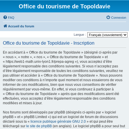
Office du tourisme de Topoldavie
FAQ
Connexion
Accueil du forum
Langue :
Office du tourisme de Topoldavie - Inscription
En accédant à « Office du tourisme de Topoldavie » (désigné ci-après par
« nous », « notre », « nos », « Office du tourisme de Topoldavie » et
« https://web1-math.univ-lyon1.fr/prepa-agreg »), vous acceptez d’être
légalement responsable des conditions suivantes. Si vous n’acceptez pas
d’être légalement responsable de toutes les conditions suivantes, veuillez ne
pas utiliser et accéder à « Office du tourisme de Topoldavie ». Nous pouvons
modifier ces conditions à n’importe quel moment et nous essaierons de vous
informer de ces modifications, bien que nous vous conseillons de vérifier
régulièrement par vous-même. En effet, si vous continuez à participer à
« Office du tourisme de Topoldavie » après que des modifications aient été
effectuées, vous acceptez d’être légalement responsable des conditions
modifiées et mises à jour.
Nos forums sont développés par phpBB (désignés ci-après par « logiciel
phpBB » et « phpBB Limited ») qui est un logiciel de forum de discussions
déclaré sous la «
licence publique générale GNU 2.0
» et qui peut être
téléchargé sur
le site de phpBB
(en anglais). Le logiciel phpBB a pour seul but