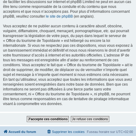
de faciliter les discussions sur internet et phpBB Limited ne peut en aucun cas
être tenu comme responsable de la conduite et du contenu que nous
acceptons et que nous n’acceptons pas. Pour plus d’informations concernant
phpBB, veuillez consulter
le site de phpBB
(en anglais).
Vous acceptez de ne publier aucun contenu à caractère abusif, obscène,
vulgaire, diffamatoire, choquant, menaçant, pornographique, etc. qui pourrait
transgresser la législation de votre pays, du pays dans lequel le serveur de
« Office du tourisme de Topoldavie » est hébergé ou encore la loi
internationale. Si vous ne respectez pas ces dispositions, vous vous exposez à
un bannissement immédiat et définitif et nous nous réservons le droit d’avertir
votre fournisseur d’accès à internet et les autorités officielles. L’adresse IP de
tous les messages est enregistrée afin d’aider au renforcement de ces
conditions. Vous acceptez le fait que « Office du tourisme de Topoldavie » ait le
droit de supprimer, de modifier, de déplacer ou de verrouiller n’importe quel
sujet et message à n’importe quel moment si nous estimons cela nécessaire.
En tant qu’utilisateur, vous acceptez que toutes les informations que vous avez
renseignées soient enregistrées dans notre base de données. Bien que ces
informations ne seront pas diffusées à une tierce partie sans votre
consentement, ni « Office du tourisme de Topoldavie », ni phpBB, ne pourront
être tenus comme responsables en cas de tentative de piratage informatique
visant à compromettre vos données.
Accueil du forum
Supprimer les cookies
Fuseau horaire sur
UTC+02:00