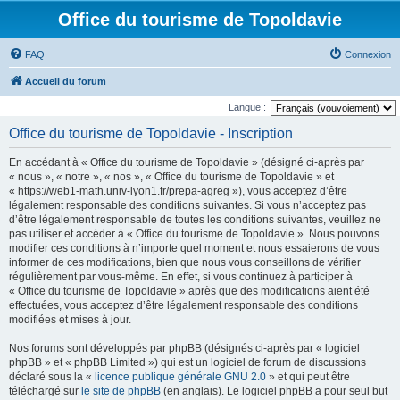
Office du tourisme de Topoldavie
FAQ
Connexion
Accueil du forum
Langue :
Office du tourisme de Topoldavie - Inscription
En accédant à « Office du tourisme de Topoldavie » (désigné ci-après par
« nous », « notre », « nos », « Office du tourisme de Topoldavie » et
« https://web1-math.univ-lyon1.fr/prepa-agreg »), vous acceptez d’être
légalement responsable des conditions suivantes. Si vous n’acceptez pas
d’être légalement responsable de toutes les conditions suivantes, veuillez ne
pas utiliser et accéder à « Office du tourisme de Topoldavie ». Nous pouvons
modifier ces conditions à n’importe quel moment et nous essaierons de vous
informer de ces modifications, bien que nous vous conseillons de vérifier
régulièrement par vous-même. En effet, si vous continuez à participer à
« Office du tourisme de Topoldavie » après que des modifications aient été
effectuées, vous acceptez d’être légalement responsable des conditions
modifiées et mises à jour.
Nos forums sont développés par phpBB (désignés ci-après par « logiciel
phpBB » et « phpBB Limited ») qui est un logiciel de forum de discussions
déclaré sous la «
licence publique générale GNU 2.0
» et qui peut être
téléchargé sur
le site de phpBB
(en anglais). Le logiciel phpBB a pour seul but