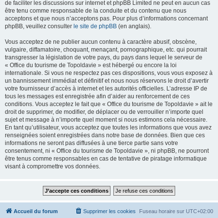
de faciliter les discussions sur internet et phpBB Limited ne peut en aucun cas
être tenu comme responsable de la conduite et du contenu que nous
acceptons et que nous n’acceptons pas. Pour plus d’informations concernant
phpBB, veuillez consulter
le site de phpBB
(en anglais).
Vous acceptez de ne publier aucun contenu à caractère abusif, obscène,
vulgaire, diffamatoire, choquant, menaçant, pornographique, etc. qui pourrait
transgresser la législation de votre pays, du pays dans lequel le serveur de
« Office du tourisme de Topoldavie » est hébergé ou encore la loi
internationale. Si vous ne respectez pas ces dispositions, vous vous exposez à
un bannissement immédiat et définitif et nous nous réservons le droit d’avertir
votre fournisseur d’accès à internet et les autorités officielles. L’adresse IP de
tous les messages est enregistrée afin d’aider au renforcement de ces
conditions. Vous acceptez le fait que « Office du tourisme de Topoldavie » ait le
droit de supprimer, de modifier, de déplacer ou de verrouiller n’importe quel
sujet et message à n’importe quel moment si nous estimons cela nécessaire.
En tant qu’utilisateur, vous acceptez que toutes les informations que vous avez
renseignées soient enregistrées dans notre base de données. Bien que ces
informations ne seront pas diffusées à une tierce partie sans votre
consentement, ni « Office du tourisme de Topoldavie », ni phpBB, ne pourront
être tenus comme responsables en cas de tentative de piratage informatique
visant à compromettre vos données.
Accueil du forum
Supprimer les cookies
Fuseau horaire sur
UTC+02:00