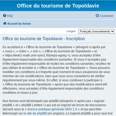
Office du tourisme de Topoldavie
FAQ
Connexion
Accueil du forum
Langue :
Office du tourisme de Topoldavie - Inscription
En accédant à « Office du tourisme de Topoldavie » (désigné ci-après par
« nous », « notre », « nos », « Office du tourisme de Topoldavie » et
« https://web1-math.univ-lyon1.fr/prepa-agreg »), vous acceptez d’être
légalement responsable des conditions suivantes. Si vous n’acceptez pas
d’être légalement responsable de toutes les conditions suivantes, veuillez ne
pas utiliser et accéder à « Office du tourisme de Topoldavie ». Nous pouvons
modifier ces conditions à n’importe quel moment et nous essaierons de vous
informer de ces modifications, bien que nous vous conseillons de vérifier
régulièrement par vous-même. En effet, si vous continuez à participer à
« Office du tourisme de Topoldavie » après que des modifications aient été
effectuées, vous acceptez d’être légalement responsable des conditions
modifiées et mises à jour.
Nos forums sont développés par phpBB (désignés ci-après par « logiciel
phpBB » et « phpBB Limited ») qui est un logiciel de forum de discussions
déclaré sous la «
licence publique générale GNU 2.0
» et qui peut être
téléchargé sur
le site de phpBB
(en anglais). Le logiciel phpBB a pour seul but