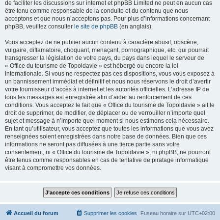
de faciliter les discussions sur internet et phpBB Limited ne peut en aucun cas
être tenu comme responsable de la conduite et du contenu que nous
acceptons et que nous n’acceptons pas. Pour plus d’informations concernant
phpBB, veuillez consulter
le site de phpBB
(en anglais).
Vous acceptez de ne publier aucun contenu à caractère abusif, obscène,
vulgaire, diffamatoire, choquant, menaçant, pornographique, etc. qui pourrait
transgresser la législation de votre pays, du pays dans lequel le serveur de
« Office du tourisme de Topoldavie » est hébergé ou encore la loi
internationale. Si vous ne respectez pas ces dispositions, vous vous exposez à
un bannissement immédiat et définitif et nous nous réservons le droit d’avertir
votre fournisseur d’accès à internet et les autorités officielles. L’adresse IP de
tous les messages est enregistrée afin d’aider au renforcement de ces
conditions. Vous acceptez le fait que « Office du tourisme de Topoldavie » ait le
droit de supprimer, de modifier, de déplacer ou de verrouiller n’importe quel
sujet et message à n’importe quel moment si nous estimons cela nécessaire.
En tant qu’utilisateur, vous acceptez que toutes les informations que vous avez
renseignées soient enregistrées dans notre base de données. Bien que ces
informations ne seront pas diffusées à une tierce partie sans votre
consentement, ni « Office du tourisme de Topoldavie », ni phpBB, ne pourront
être tenus comme responsables en cas de tentative de piratage informatique
visant à compromettre vos données.
Accueil du forum
Supprimer les cookies
Fuseau horaire sur
UTC+02:00