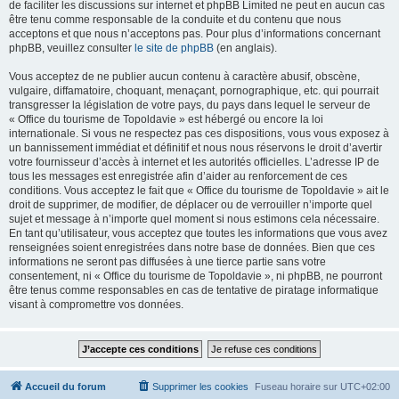
de faciliter les discussions sur internet et phpBB Limited ne peut en aucun cas
être tenu comme responsable de la conduite et du contenu que nous
acceptons et que nous n’acceptons pas. Pour plus d’informations concernant
phpBB, veuillez consulter
le site de phpBB
(en anglais).
Vous acceptez de ne publier aucun contenu à caractère abusif, obscène,
vulgaire, diffamatoire, choquant, menaçant, pornographique, etc. qui pourrait
transgresser la législation de votre pays, du pays dans lequel le serveur de
« Office du tourisme de Topoldavie » est hébergé ou encore la loi
internationale. Si vous ne respectez pas ces dispositions, vous vous exposez à
un bannissement immédiat et définitif et nous nous réservons le droit d’avertir
votre fournisseur d’accès à internet et les autorités officielles. L’adresse IP de
tous les messages est enregistrée afin d’aider au renforcement de ces
conditions. Vous acceptez le fait que « Office du tourisme de Topoldavie » ait le
droit de supprimer, de modifier, de déplacer ou de verrouiller n’importe quel
sujet et message à n’importe quel moment si nous estimons cela nécessaire.
En tant qu’utilisateur, vous acceptez que toutes les informations que vous avez
renseignées soient enregistrées dans notre base de données. Bien que ces
informations ne seront pas diffusées à une tierce partie sans votre
consentement, ni « Office du tourisme de Topoldavie », ni phpBB, ne pourront
être tenus comme responsables en cas de tentative de piratage informatique
visant à compromettre vos données.
Accueil du forum
Supprimer les cookies
Fuseau horaire sur
UTC+02:00