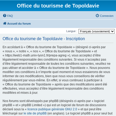
Office du tourisme de Topoldavie
FAQ
Connexion
Accueil du forum
Langue :
Office du tourisme de Topoldavie - Inscription
En accédant à « Office du tourisme de Topoldavie » (désigné ci-après par
« nous », « notre », « nos », « Office du tourisme de Topoldavie » et
« https://web1-math.univ-lyon1.fr/prepa-agreg »), vous acceptez d’être
légalement responsable des conditions suivantes. Si vous n’acceptez pas
d’être légalement responsable de toutes les conditions suivantes, veuillez ne
pas utiliser et accéder à « Office du tourisme de Topoldavie ». Nous pouvons
modifier ces conditions à n’importe quel moment et nous essaierons de vous
informer de ces modifications, bien que nous vous conseillons de vérifier
régulièrement par vous-même. En effet, si vous continuez à participer à
« Office du tourisme de Topoldavie » après que des modifications aient été
effectuées, vous acceptez d’être légalement responsable des conditions
modifiées et mises à jour.
Nos forums sont développés par phpBB (désignés ci-après par « logiciel
phpBB » et « phpBB Limited ») qui est un logiciel de forum de discussions
déclaré sous la «
licence publique générale GNU 2.0
» et qui peut être
téléchargé sur
le site de phpBB
(en anglais). Le logiciel phpBB a pour seul but