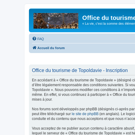
Office du tourism
« La vie, c'est la somme des éléments 
FAQ
Accueil du forum
Office du tourisme de Topoldavie - Inscription
En accédant à « Office du tourisme de Topoldavie » (désigné ci-
d’être légalement responsable des conditions suivantes. Si vous
Topoldavie ». Nous pouvons modifier ces conditions à n’import
même. En effet, si vous continuez à participer à « Office du t
mises à jour.
Nos forums sont développés par phpBB (désignés ci-après par «
peut être téléchargé sur
le site de phpBB
(en anglais). Le logic
conduite et du contenu que nous acceptons et que nous n’acce
Vous acceptez de ne publier aucun contenu à caractère abusif, 
lequel le serveur de « Office du tourisme de Topoldavie » est h