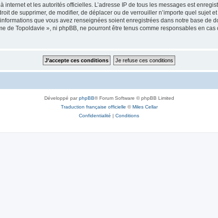
 à internet et les autorités officielles. L’adresse IP de tous les messages est enregi
e droit de supprimer, de modifier, de déplacer ou de verrouiller n’importe quel suje
es informations que vous avez renseignées soient enregistrées dans notre base de 
isme de Topoldavie », ni phpBB, ne pourront être tenus comme responsables en cas 
Développé par
phpBB
® Forum Software © phpBB Limited
Traduction française officielle
©
Miles Cellar
Confidentialité
|
Conditions