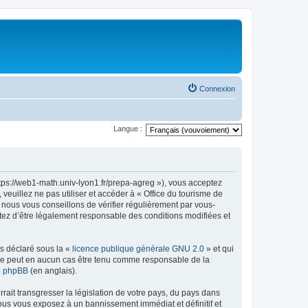
Connexion
Langue :
ttps://web1-math.univ-lyon1.fr/prepa-agreg »), vous acceptez
euillez ne pas utiliser et accéder à « Office du tourisme de
nous vous conseillons de vérifier régulièrement par vous-
ptez d’être légalement responsable des conditions modifiées et
ns déclaré sous la «
licence publique générale GNU 2.0
» et qui
ed ne peut en aucun cas être tenu comme responsable de la
de phpBB
(en anglais).
ait transgresser la législation de votre pays, du pays dans
vous vous exposez à un bannissement immédiat et définitif et