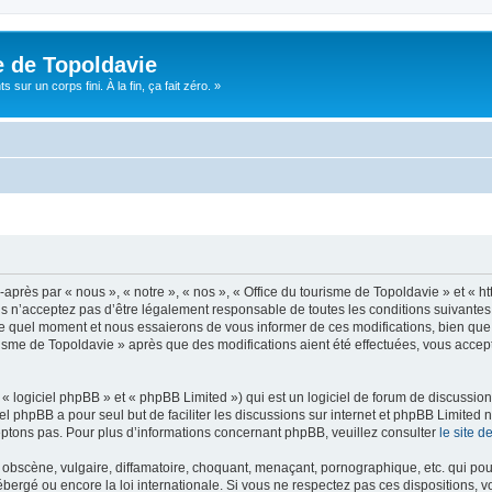
e de Topoldavie
sur un corps fini. À la fin, ça fait zéro. »
après par « nous », « notre », « nos », « Office du tourisme de Topoldavie » et « h
 n’acceptez pas d’être légalement responsable de toutes les conditions suivantes, v
e quel moment et nous essaierons de vous informer de ces modifications, bien que 
ourisme de Topoldavie » après que des modifications aient été effectuées, vous acce
 logiciel phpBB » et « phpBB Limited ») qui est un logiciel de forum de discussio
iel phpBB a pour seul but de faciliter les discussions sur internet et phpBB Limit
ptons pas. Pour plus d’informations concernant phpBB, veuillez consulter
le site 
obscène, vulgaire, diffamatoire, choquant, menaçant, pornographique, etc. qui pourr
ébergé ou encore la loi internationale. Si vous ne respectez pas ces dispositions, 