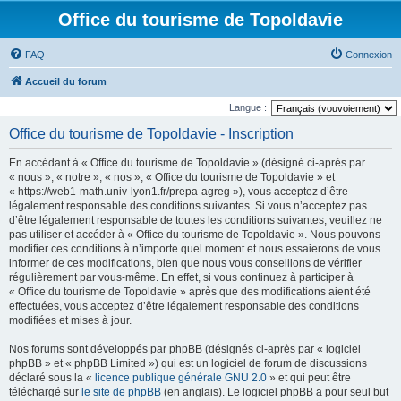
Office du tourisme de Topoldavie
FAQ
Connexion
Accueil du forum
Langue :
Office du tourisme de Topoldavie - Inscription
En accédant à « Office du tourisme de Topoldavie » (désigné ci-après par
« nous », « notre », « nos », « Office du tourisme de Topoldavie » et
« https://web1-math.univ-lyon1.fr/prepa-agreg »), vous acceptez d’être
légalement responsable des conditions suivantes. Si vous n’acceptez pas
d’être légalement responsable de toutes les conditions suivantes, veuillez ne
pas utiliser et accéder à « Office du tourisme de Topoldavie ». Nous pouvons
modifier ces conditions à n’importe quel moment et nous essaierons de vous
informer de ces modifications, bien que nous vous conseillons de vérifier
régulièrement par vous-même. En effet, si vous continuez à participer à
« Office du tourisme de Topoldavie » après que des modifications aient été
effectuées, vous acceptez d’être légalement responsable des conditions
modifiées et mises à jour.
Nos forums sont développés par phpBB (désignés ci-après par « logiciel
phpBB » et « phpBB Limited ») qui est un logiciel de forum de discussions
déclaré sous la «
licence publique générale GNU 2.0
» et qui peut être
téléchargé sur
le site de phpBB
(en anglais). Le logiciel phpBB a pour seul but