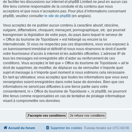
de faciliter les discussions sur internet et phpBB Limited ne peut en aucun cas
être tenu comme responsable de la conduite et du contenu que nous
acceptons et que nous n’acceptons pas. Pour plus d’informations concernant
phpBB, veuillez consulter
le site de phpBB
(en anglais).
Vous acceptez de ne publier aucun contenu à caractère abusif, obscène,
vulgaire, diffamatoire, choquant, menaçant, pornographique, etc. qui pourrait
transgresser la législation de votre pays, du pays dans lequel le serveur de
« Office du tourisme de Topoldavie » est hébergé ou encore la loi
internationale. Si vous ne respectez pas ces dispositions, vous vous exposez à
un bannissement immédiat et définitif et nous nous réservons le droit d’avertir
votre fournisseur d’accès à internet et les autorités officielles. L’adresse IP de
tous les messages est enregistrée afin d’aider au renforcement de ces
conditions. Vous acceptez le fait que « Office du tourisme de Topoldavie » ait le
droit de supprimer, de modifier, de déplacer ou de verrouiller n’importe quel
sujet et message à n’importe quel moment si nous estimons cela nécessaire.
En tant qu’utilisateur, vous acceptez que toutes les informations que vous avez
renseignées soient enregistrées dans notre base de données. Bien que ces
informations ne seront pas diffusées à une tierce partie sans votre
consentement, ni « Office du tourisme de Topoldavie », ni phpBB, ne pourront
être tenus comme responsables en cas de tentative de piratage informatique
visant à compromettre vos données.
Accueil du forum
Supprimer les cookies
Fuseau horaire sur
UTC+02:00