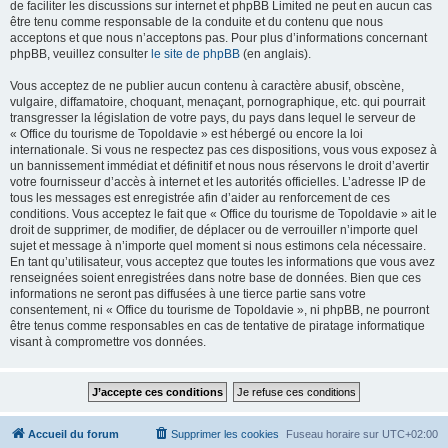
de faciliter les discussions sur internet et phpBB Limited ne peut en aucun cas
être tenu comme responsable de la conduite et du contenu que nous
acceptons et que nous n’acceptons pas. Pour plus d’informations concernant
phpBB, veuillez consulter
le site de phpBB
(en anglais).
Vous acceptez de ne publier aucun contenu à caractère abusif, obscène,
vulgaire, diffamatoire, choquant, menaçant, pornographique, etc. qui pourrait
transgresser la législation de votre pays, du pays dans lequel le serveur de
« Office du tourisme de Topoldavie » est hébergé ou encore la loi
internationale. Si vous ne respectez pas ces dispositions, vous vous exposez à
un bannissement immédiat et définitif et nous nous réservons le droit d’avertir
votre fournisseur d’accès à internet et les autorités officielles. L’adresse IP de
tous les messages est enregistrée afin d’aider au renforcement de ces
conditions. Vous acceptez le fait que « Office du tourisme de Topoldavie » ait le
droit de supprimer, de modifier, de déplacer ou de verrouiller n’importe quel
sujet et message à n’importe quel moment si nous estimons cela nécessaire.
En tant qu’utilisateur, vous acceptez que toutes les informations que vous avez
renseignées soient enregistrées dans notre base de données. Bien que ces
informations ne seront pas diffusées à une tierce partie sans votre
consentement, ni « Office du tourisme de Topoldavie », ni phpBB, ne pourront
être tenus comme responsables en cas de tentative de piratage informatique
visant à compromettre vos données.
Accueil du forum
Supprimer les cookies
Fuseau horaire sur
UTC+02:00