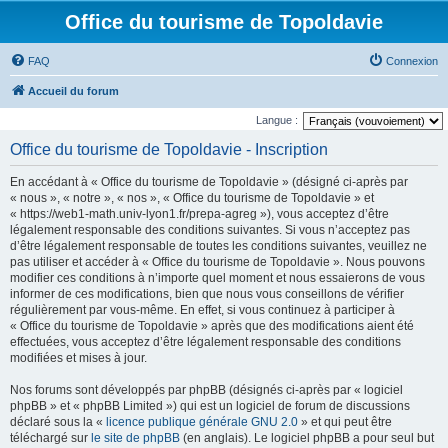
Office du tourisme de Topoldavie
FAQ
Connexion
Accueil du forum
Langue :
Office du tourisme de Topoldavie - Inscription
En accédant à « Office du tourisme de Topoldavie » (désigné ci-après par
« nous », « notre », « nos », « Office du tourisme de Topoldavie » et
« https://web1-math.univ-lyon1.fr/prepa-agreg »), vous acceptez d’être
légalement responsable des conditions suivantes. Si vous n’acceptez pas
d’être légalement responsable de toutes les conditions suivantes, veuillez ne
pas utiliser et accéder à « Office du tourisme de Topoldavie ». Nous pouvons
modifier ces conditions à n’importe quel moment et nous essaierons de vous
informer de ces modifications, bien que nous vous conseillons de vérifier
régulièrement par vous-même. En effet, si vous continuez à participer à
« Office du tourisme de Topoldavie » après que des modifications aient été
effectuées, vous acceptez d’être légalement responsable des conditions
modifiées et mises à jour.
Nos forums sont développés par phpBB (désignés ci-après par « logiciel
phpBB » et « phpBB Limited ») qui est un logiciel de forum de discussions
déclaré sous la «
licence publique générale GNU 2.0
» et qui peut être
téléchargé sur
le site de phpBB
(en anglais). Le logiciel phpBB a pour seul but