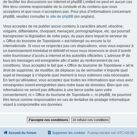
de faciliter les discussions sur internet et phpBB Limited ne peut en aucun cas
être tenu comme responsable de la conduite et du contenu que nous
acceptons et que nous n’acceptons pas. Pour plus d’informations concernant
phpBB, veuillez consulter
le site de phpBB
(en anglais).
Vous acceptez de ne publier aucun contenu à caractère abusif, obscène,
vulgaire, diffamatoire, choquant, menaçant, pornographique, etc. qui pourrait
transgresser la législation de votre pays, du pays dans lequel le serveur de
« Office du tourisme de Topoldavie » est hébergé ou encore la loi
internationale. Si vous ne respectez pas ces dispositions, vous vous exposez à
un bannissement immédiat et définitif et nous nous réservons le droit d’avertir
votre fournisseur d’accès à internet et les autorités officielles. L’adresse IP de
tous les messages est enregistrée afin d’aider au renforcement de ces
conditions. Vous acceptez le fait que « Office du tourisme de Topoldavie » ait le
droit de supprimer, de modifier, de déplacer ou de verrouiller n’importe quel
sujet et message à n’importe quel moment si nous estimons cela nécessaire.
En tant qu’utilisateur, vous acceptez que toutes les informations que vous avez
renseignées soient enregistrées dans notre base de données. Bien que ces
informations ne seront pas diffusées à une tierce partie sans votre
consentement, ni « Office du tourisme de Topoldavie », ni phpBB, ne pourront
être tenus comme responsables en cas de tentative de piratage informatique
visant à compromettre vos données.
Accueil du forum
Supprimer les cookies
Fuseau horaire sur
UTC+02:00