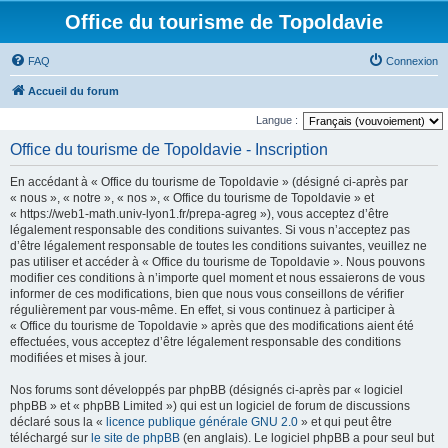
Office du tourisme de Topoldavie
FAQ
Connexion
Accueil du forum
Langue :
Office du tourisme de Topoldavie - Inscription
En accédant à « Office du tourisme de Topoldavie » (désigné ci-après par
« nous », « notre », « nos », « Office du tourisme de Topoldavie » et
« https://web1-math.univ-lyon1.fr/prepa-agreg »), vous acceptez d’être
légalement responsable des conditions suivantes. Si vous n’acceptez pas
d’être légalement responsable de toutes les conditions suivantes, veuillez ne
pas utiliser et accéder à « Office du tourisme de Topoldavie ». Nous pouvons
modifier ces conditions à n’importe quel moment et nous essaierons de vous
informer de ces modifications, bien que nous vous conseillons de vérifier
régulièrement par vous-même. En effet, si vous continuez à participer à
« Office du tourisme de Topoldavie » après que des modifications aient été
effectuées, vous acceptez d’être légalement responsable des conditions
modifiées et mises à jour.
Nos forums sont développés par phpBB (désignés ci-après par « logiciel
phpBB » et « phpBB Limited ») qui est un logiciel de forum de discussions
déclaré sous la «
licence publique générale GNU 2.0
» et qui peut être
téléchargé sur
le site de phpBB
(en anglais). Le logiciel phpBB a pour seul but