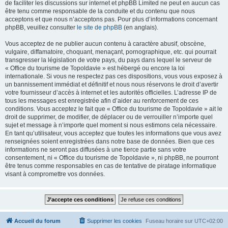
de faciliter les discussions sur internet et phpBB Limited ne peut en aucun cas
être tenu comme responsable de la conduite et du contenu que nous
acceptons et que nous n’acceptons pas. Pour plus d’informations concernant
phpBB, veuillez consulter
le site de phpBB
(en anglais).
Vous acceptez de ne publier aucun contenu à caractère abusif, obscène,
vulgaire, diffamatoire, choquant, menaçant, pornographique, etc. qui pourrait
transgresser la législation de votre pays, du pays dans lequel le serveur de
« Office du tourisme de Topoldavie » est hébergé ou encore la loi
internationale. Si vous ne respectez pas ces dispositions, vous vous exposez à
un bannissement immédiat et définitif et nous nous réservons le droit d’avertir
votre fournisseur d’accès à internet et les autorités officielles. L’adresse IP de
tous les messages est enregistrée afin d’aider au renforcement de ces
conditions. Vous acceptez le fait que « Office du tourisme de Topoldavie » ait le
droit de supprimer, de modifier, de déplacer ou de verrouiller n’importe quel
sujet et message à n’importe quel moment si nous estimons cela nécessaire.
En tant qu’utilisateur, vous acceptez que toutes les informations que vous avez
renseignées soient enregistrées dans notre base de données. Bien que ces
informations ne seront pas diffusées à une tierce partie sans votre
consentement, ni « Office du tourisme de Topoldavie », ni phpBB, ne pourront
être tenus comme responsables en cas de tentative de piratage informatique
visant à compromettre vos données.
Accueil du forum
Supprimer les cookies
Fuseau horaire sur
UTC+02:00