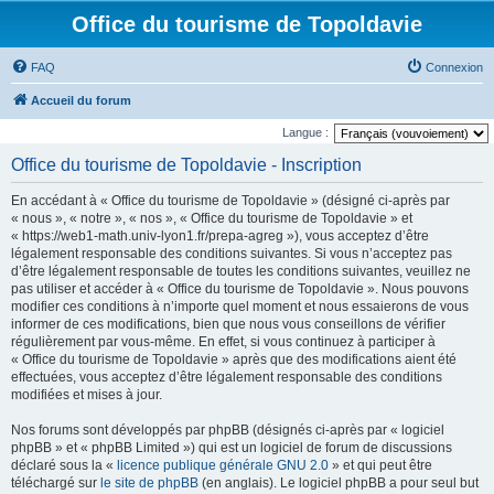
Office du tourisme de Topoldavie
FAQ
Connexion
Accueil du forum
Langue :
Office du tourisme de Topoldavie - Inscription
En accédant à « Office du tourisme de Topoldavie » (désigné ci-après par
« nous », « notre », « nos », « Office du tourisme de Topoldavie » et
« https://web1-math.univ-lyon1.fr/prepa-agreg »), vous acceptez d’être
légalement responsable des conditions suivantes. Si vous n’acceptez pas
d’être légalement responsable de toutes les conditions suivantes, veuillez ne
pas utiliser et accéder à « Office du tourisme de Topoldavie ». Nous pouvons
modifier ces conditions à n’importe quel moment et nous essaierons de vous
informer de ces modifications, bien que nous vous conseillons de vérifier
régulièrement par vous-même. En effet, si vous continuez à participer à
« Office du tourisme de Topoldavie » après que des modifications aient été
effectuées, vous acceptez d’être légalement responsable des conditions
modifiées et mises à jour.
Nos forums sont développés par phpBB (désignés ci-après par « logiciel
phpBB » et « phpBB Limited ») qui est un logiciel de forum de discussions
déclaré sous la «
licence publique générale GNU 2.0
» et qui peut être
téléchargé sur
le site de phpBB
(en anglais). Le logiciel phpBB a pour seul but