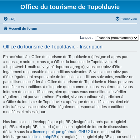
Office du tourisme de Topoldavie
FAQ
Connexion
Accueil du forum
Langue :
Office du tourisme de Topoldavie - Inscription
En accédant à « Office du tourisme de Topoldavie » (désigné ci-après par
« nous », « notre », « nos », « Office du tourisme de Topoldavie » et
« https://web1-math.univ-lyon1.fr/prepa-agreg »), vous acceptez d’être
légalement responsable des conditions suivantes. Si vous n’acceptez pas
d’être légalement responsable de toutes les conditions suivantes, veuillez ne
pas utiliser et accéder à « Office du tourisme de Topoldavie ». Nous pouvons
modifier ces conditions à n’importe quel moment et nous essaierons de vous
informer de ces modifications, bien que nous vous conseillons de vérifier
régulièrement par vous-même. En effet, si vous continuez à participer à
« Office du tourisme de Topoldavie » après que des modifications aient été
effectuées, vous acceptez d’être légalement responsable des conditions
modifiées et mises à jour.
Nos forums sont développés par phpBB (désignés ci-après par « logiciel
phpBB » et « phpBB Limited ») qui est un logiciel de forum de discussions
déclaré sous la «
licence publique générale GNU 2.0
» et qui peut être
téléchargé sur
le site de phpBB
(en anglais). Le logiciel phpBB a pour seul but