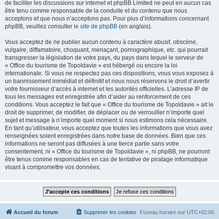
de faciliter les discussions sur internet et phpBB Limited ne peut en aucun cas
être tenu comme responsable de la conduite et du contenu que nous
acceptons et que nous n’acceptons pas. Pour plus d’informations concernant
phpBB, veuillez consulter
le site de phpBB
(en anglais).
Vous acceptez de ne publier aucun contenu à caractère abusif, obscène,
vulgaire, diffamatoire, choquant, menaçant, pornographique, etc. qui pourrait
transgresser la législation de votre pays, du pays dans lequel le serveur de
« Office du tourisme de Topoldavie » est hébergé ou encore la loi
internationale. Si vous ne respectez pas ces dispositions, vous vous exposez à
un bannissement immédiat et définitif et nous nous réservons le droit d’avertir
votre fournisseur d’accès à internet et les autorités officielles. L’adresse IP de
tous les messages est enregistrée afin d’aider au renforcement de ces
conditions. Vous acceptez le fait que « Office du tourisme de Topoldavie » ait le
droit de supprimer, de modifier, de déplacer ou de verrouiller n’importe quel
sujet et message à n’importe quel moment si nous estimons cela nécessaire.
En tant qu’utilisateur, vous acceptez que toutes les informations que vous avez
renseignées soient enregistrées dans notre base de données. Bien que ces
informations ne seront pas diffusées à une tierce partie sans votre
consentement, ni « Office du tourisme de Topoldavie », ni phpBB, ne pourront
être tenus comme responsables en cas de tentative de piratage informatique
visant à compromettre vos données.
Accueil du forum
Supprimer les cookies
Fuseau horaire sur
UTC+02:00