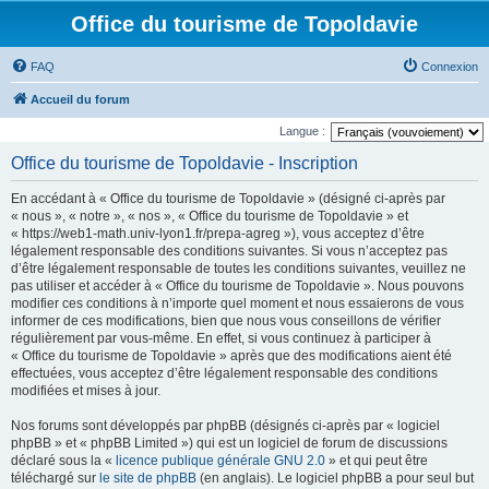
Office du tourisme de Topoldavie
FAQ
Connexion
Accueil du forum
Langue :
Office du tourisme de Topoldavie - Inscription
En accédant à « Office du tourisme de Topoldavie » (désigné ci-après par
« nous », « notre », « nos », « Office du tourisme de Topoldavie » et
« https://web1-math.univ-lyon1.fr/prepa-agreg »), vous acceptez d’être
légalement responsable des conditions suivantes. Si vous n’acceptez pas
d’être légalement responsable de toutes les conditions suivantes, veuillez ne
pas utiliser et accéder à « Office du tourisme de Topoldavie ». Nous pouvons
modifier ces conditions à n’importe quel moment et nous essaierons de vous
informer de ces modifications, bien que nous vous conseillons de vérifier
régulièrement par vous-même. En effet, si vous continuez à participer à
« Office du tourisme de Topoldavie » après que des modifications aient été
effectuées, vous acceptez d’être légalement responsable des conditions
modifiées et mises à jour.
Nos forums sont développés par phpBB (désignés ci-après par « logiciel
phpBB » et « phpBB Limited ») qui est un logiciel de forum de discussions
déclaré sous la «
licence publique générale GNU 2.0
» et qui peut être
téléchargé sur
le site de phpBB
(en anglais). Le logiciel phpBB a pour seul but