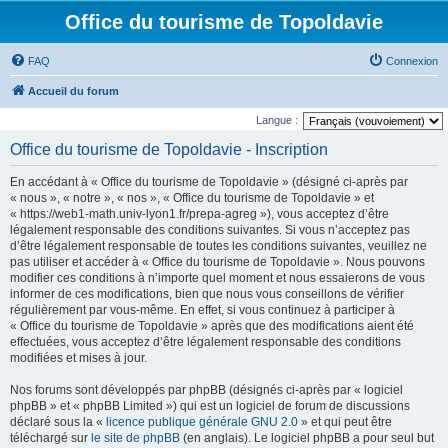
Office du tourisme de Topoldavie
FAQ
Connexion
Accueil du forum
Langue :
Office du tourisme de Topoldavie - Inscription
En accédant à « Office du tourisme de Topoldavie » (désigné ci-après par
« nous », « notre », « nos », « Office du tourisme de Topoldavie » et
« https://web1-math.univ-lyon1.fr/prepa-agreg »), vous acceptez d’être
légalement responsable des conditions suivantes. Si vous n’acceptez pas
d’être légalement responsable de toutes les conditions suivantes, veuillez ne
pas utiliser et accéder à « Office du tourisme de Topoldavie ». Nous pouvons
modifier ces conditions à n’importe quel moment et nous essaierons de vous
informer de ces modifications, bien que nous vous conseillons de vérifier
régulièrement par vous-même. En effet, si vous continuez à participer à
« Office du tourisme de Topoldavie » après que des modifications aient été
effectuées, vous acceptez d’être légalement responsable des conditions
modifiées et mises à jour.
Nos forums sont développés par phpBB (désignés ci-après par « logiciel
phpBB » et « phpBB Limited ») qui est un logiciel de forum de discussions
déclaré sous la «
licence publique générale GNU 2.0
» et qui peut être
téléchargé sur
le site de phpBB
(en anglais). Le logiciel phpBB a pour seul but