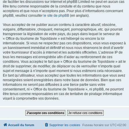
de faciliter les discussions sur internet et phpBB Limited ne peut en aucun cas
être tenu comme responsable de la conduite et du contenu que nous
acceptons et que nous n’acceptons pas. Pour plus d’informations concernant
phpBB, veuillez consulter
le site de phpBB
(en anglais).
Vous acceptez de ne publier aucun contenu à caractère abusif, obscène,
vulgaire, diffamatoire, choquant, menaçant, pornographique, etc. qui pourrait
transgresser la législation de votre pays, du pays dans lequel le serveur de
« Office du tourisme de Topoldavie » est hébergé ou encore la loi
internationale. Si vous ne respectez pas ces dispositions, vous vous exposez à
un bannissement immédiat et définitif et nous nous réservons le droit d’avertir
votre fournisseur d’accès à internet et les autorités officielles. L’adresse IP de
tous les messages est enregistrée afin d’aider au renforcement de ces
conditions. Vous acceptez le fait que « Office du tourisme de Topoldavie » ait le
droit de supprimer, de modifier, de déplacer ou de verrouiller n’importe quel
sujet et message à n’importe quel moment si nous estimons cela nécessaire.
En tant qu’utilisateur, vous acceptez que toutes les informations que vous avez
renseignées soient enregistrées dans notre base de données. Bien que ces
informations ne seront pas diffusées à une tierce partie sans votre
consentement, ni « Office du tourisme de Topoldavie », ni phpBB, ne pourront
être tenus comme responsables en cas de tentative de piratage informatique
visant à compromettre vos données.
Accueil du forum
Supprimer les cookies
Fuseau horaire sur
UTC+02:00