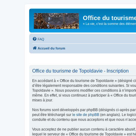
Office du tourism
« La vie, c'est la somme des éléments 
FAQ
Accueil du forum
Office du tourisme de Topoldavie - Inscription
En accédant à « Office du tourisme de Topoldavie » (désigné ci-
d’être légalement responsable des conditions suivantes. Si vous
Topoldavie ». Nous pouvons modifier ces conditions à n’import
même. En effet, si vous continuez à participer à « Office du t
mises à jour.
Nos forums sont développés par phpBB (désignés ci-après par «
peut être téléchargé sur
le site de phpBB
(en anglais). Le logic
conduite et du contenu que nous acceptons et que nous n’acce
Vous acceptez de ne publier aucun contenu à caractère abusif, 
lequel le serveur de « Office du tourisme de Topoldavie » est h