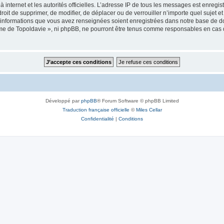
 à internet et les autorités officielles. L’adresse IP de tous les messages est enregi
e droit de supprimer, de modifier, de déplacer ou de verrouiller n’importe quel suje
es informations que vous avez renseignées soient enregistrées dans notre base de 
isme de Topoldavie », ni phpBB, ne pourront être tenus comme responsables en cas 
Développé par
phpBB
® Forum Software © phpBB Limited
Traduction française officielle
©
Miles Cellar
Confidentialité
|
Conditions