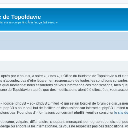
e de Topoldavie
sur un corps fini. À la fin, ça fait zéro. »
après par « nous », « notre », « nos », « Office du tourisme de Topoldavie » et « h
 n’acceptez pas d’être légalement responsable de toutes les conditions suivantes, v
e quel moment et nous essaierons de vous informer de ces modifications, bien que 
ourisme de Topoldavie » après que des modifications aient été effectuées, vous acce
 logiciel phpBB » et « phpBB Limited ») qui est un logiciel de forum de discussio
iel phpBB a pour seul but de faciliter les discussions sur internet et phpBB Limit
ptons pas. Pour plus d’informations concernant phpBB, veuillez consulter
le site 
obscène, vulgaire, diffamatoire, choquant, menaçant, pornographique, etc. qui pourr
ébergé ou encore la loi internationale. Si vous ne respectez pas ces dispositions, 