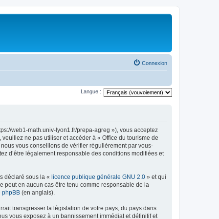
Connexion
Langue :
ttps://web1-math.univ-lyon1.fr/prepa-agreg »), vous acceptez
euillez ne pas utiliser et accéder à « Office du tourisme de
nous vous conseillons de vérifier régulièrement par vous-
ptez d’être légalement responsable des conditions modifiées et
ns déclaré sous la «
licence publique générale GNU 2.0
» et qui
ed ne peut en aucun cas être tenu comme responsable de la
de phpBB
(en anglais).
ait transgresser la législation de votre pays, du pays dans
vous vous exposez à un bannissement immédiat et définitif et