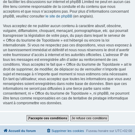
de faciliter les discussions sur internet et phpBB Limited ne peut en aucun cas
être tenu comme responsable de la conduite et du contenu que nous
acceptons et que nous n’acceptons pas. Pour plus d’informations concernant
phpBB, veuillez consulter
le site de phpBB
(en anglais).
Vous acceptez de ne publier aucun contenu à caractère abusif, obscène,
vulgaire, diffamatoire, choquant, menaçant, pornographique, etc. qui pourrait
transgresser la législation de votre pays, du pays dans lequel le serveur de
« Office du tourisme de Topoldavie » est hébergé ou encore la loi
internationale. Si vous ne respectez pas ces dispositions, vous vous exposez à
un bannissement immédiat et définitif et nous nous réservons le droit d’avertir
votre fournisseur d’accès à internet et les autorités officielles. L’adresse IP de
tous les messages est enregistrée afin d’aider au renforcement de ces
conditions. Vous acceptez le fait que « Office du tourisme de Topoldavie » ait le
droit de supprimer, de modifier, de déplacer ou de verrouiller n’importe quel
sujet et message à n’importe quel moment si nous estimons cela nécessaire.
En tant qu’utilisateur, vous acceptez que toutes les informations que vous avez
renseignées soient enregistrées dans notre base de données. Bien que ces
informations ne seront pas diffusées à une tierce partie sans votre
consentement, ni « Office du tourisme de Topoldavie », ni phpBB, ne pourront
être tenus comme responsables en cas de tentative de piratage informatique
visant à compromettre vos données.
Accueil du forum
Supprimer les cookies
Fuseau horaire sur
UTC+02:00