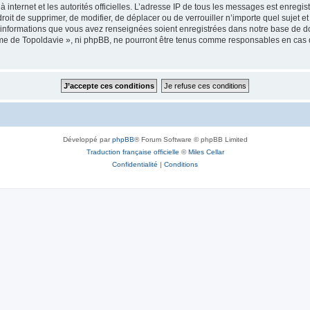
 à internet et les autorités officielles. L’adresse IP de tous les messages est enregi
e droit de supprimer, de modifier, de déplacer ou de verrouiller n’importe quel suje
es informations que vous avez renseignées soient enregistrées dans notre base de 
isme de Topoldavie », ni phpBB, ne pourront être tenus comme responsables en cas 
Développé par
phpBB
® Forum Software © phpBB Limited
Traduction française officielle
©
Miles Cellar
Confidentialité
|
Conditions