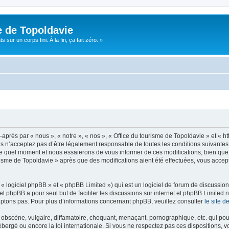
e de Topoldavie
sur un corps fini. À la fin, ça fait zéro. »
après par « nous », « notre », « nos », « Office du tourisme de Topoldavie » et « h
 n’acceptez pas d’être légalement responsable de toutes les conditions suivantes, v
e quel moment et nous essaierons de vous informer de ces modifications, bien que 
ourisme de Topoldavie » après que des modifications aient été effectuées, vous acce
 logiciel phpBB » et « phpBB Limited ») qui est un logiciel de forum de discussio
iel phpBB a pour seul but de faciliter les discussions sur internet et phpBB Limit
ptons pas. Pour plus d’informations concernant phpBB, veuillez consulter
le site 
obscène, vulgaire, diffamatoire, choquant, menaçant, pornographique, etc. qui pourr
ébergé ou encore la loi internationale. Si vous ne respectez pas ces dispositions, 