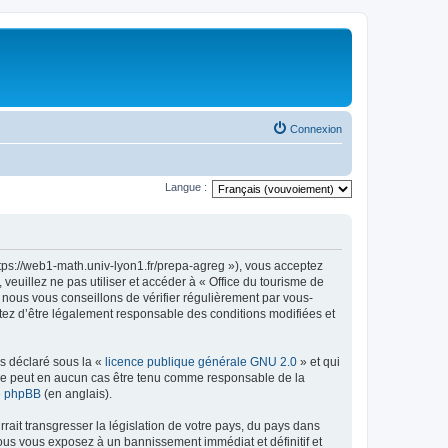
Connexion
Langue :
ttps://web1-math.univ-lyon1.fr/prepa-agreg »), vous acceptez
euillez ne pas utiliser et accéder à « Office du tourisme de
nous vous conseillons de vérifier régulièrement par vous-
ptez d’être légalement responsable des conditions modifiées et
ns déclaré sous la «
licence publique générale GNU 2.0
» et qui
ed ne peut en aucun cas être tenu comme responsable de la
de phpBB
(en anglais).
ait transgresser la législation de votre pays, du pays dans
vous vous exposez à un bannissement immédiat et définitif et