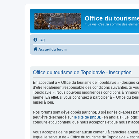
Office du tourism
« La vie, c'est la somme des éléments 
FAQ
Accueil du forum
Office du tourisme de Topoldavie - Inscription
En accédant à « Office du tourisme de Topoldavie » (désigné ci-
d’être légalement responsable des conditions suivantes. Si vous
Topoldavie ». Nous pouvons modifier ces conditions à n’import
même. En effet, si vous continuez à participer à « Office du t
mises à jour.
Nos forums sont développés par phpBB (désignés ci-après par «
peut être téléchargé sur
le site de phpBB
(en anglais). Le logic
conduite et du contenu que nous acceptons et que nous n’acce
Vous acceptez de ne publier aucun contenu à caractère abusif, 
lequel le serveur de « Office du tourisme de Topoldavie » est h