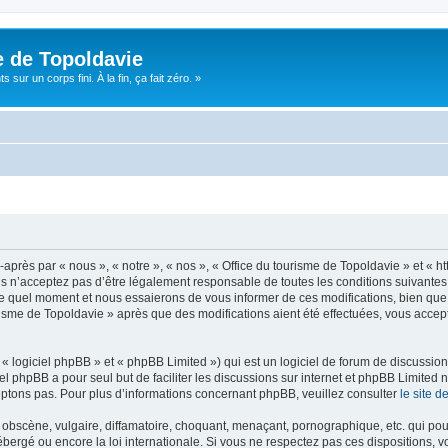
e de Topoldavie
sur un corps fini. À la fin, ça fait zéro. »
après par « nous », « notre », « nos », « Office du tourisme de Topoldavie » et « h
 n’acceptez pas d’être légalement responsable de toutes les conditions suivantes, v
e quel moment et nous essaierons de vous informer de ces modifications, bien que 
ourisme de Topoldavie » après que des modifications aient été effectuées, vous acce
 logiciel phpBB » et « phpBB Limited ») qui est un logiciel de forum de discussio
iel phpBB a pour seul but de faciliter les discussions sur internet et phpBB Limit
ptons pas. Pour plus d’informations concernant phpBB, veuillez consulter
le site 
obscène, vulgaire, diffamatoire, choquant, menaçant, pornographique, etc. qui pourr
ébergé ou encore la loi internationale. Si vous ne respectez pas ces dispositions, 