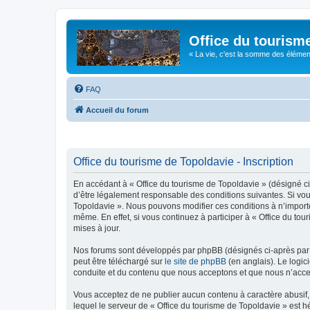
Office du tourism
« La vie, c'est la somme des éléments 
FAQ
Accueil du forum
Office du tourisme de Topoldavie - Inscription
En accédant à « Office du tourisme de Topoldavie » (désigné ci-
d’être légalement responsable des conditions suivantes. Si vous
Topoldavie ». Nous pouvons modifier ces conditions à n’import
même. En effet, si vous continuez à participer à « Office du t
mises à jour.
Nos forums sont développés par phpBB (désignés ci-après par «
peut être téléchargé sur
le site de phpBB
(en anglais). Le logic
conduite et du contenu que nous acceptons et que nous n’acce
Vous acceptez de ne publier aucun contenu à caractère abusif, 
lequel le serveur de « Office du tourisme de Topoldavie » est h