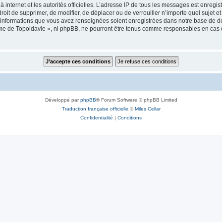
 à internet et les autorités officielles. L’adresse IP de tous les messages est enregi
e droit de supprimer, de modifier, de déplacer ou de verrouiller n’importe quel suje
es informations que vous avez renseignées soient enregistrées dans notre base de 
isme de Topoldavie », ni phpBB, ne pourront être tenus comme responsables en cas 
Développé par
phpBB
® Forum Software © phpBB Limited
Traduction française officielle
©
Miles Cellar
Confidentialité
|
Conditions