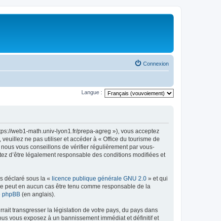
Connexion
Langue :
ttps://web1-math.univ-lyon1.fr/prepa-agreg »), vous acceptez
euillez ne pas utiliser et accéder à « Office du tourisme de
nous vous conseillons de vérifier régulièrement par vous-
ptez d’être légalement responsable des conditions modifiées et
ns déclaré sous la «
licence publique générale GNU 2.0
» et qui
ed ne peut en aucun cas être tenu comme responsable de la
de phpBB
(en anglais).
ait transgresser la législation de votre pays, du pays dans
vous vous exposez à un bannissement immédiat et définitif et