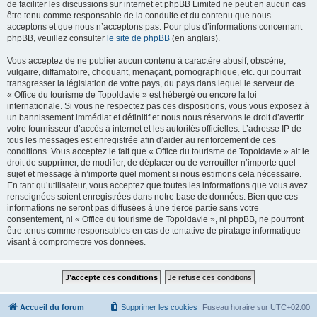
de faciliter les discussions sur internet et phpBB Limited ne peut en aucun cas
être tenu comme responsable de la conduite et du contenu que nous
acceptons et que nous n’acceptons pas. Pour plus d’informations concernant
phpBB, veuillez consulter
le site de phpBB
(en anglais).
Vous acceptez de ne publier aucun contenu à caractère abusif, obscène,
vulgaire, diffamatoire, choquant, menaçant, pornographique, etc. qui pourrait
transgresser la législation de votre pays, du pays dans lequel le serveur de
« Office du tourisme de Topoldavie » est hébergé ou encore la loi
internationale. Si vous ne respectez pas ces dispositions, vous vous exposez à
un bannissement immédiat et définitif et nous nous réservons le droit d’avertir
votre fournisseur d’accès à internet et les autorités officielles. L’adresse IP de
tous les messages est enregistrée afin d’aider au renforcement de ces
conditions. Vous acceptez le fait que « Office du tourisme de Topoldavie » ait le
droit de supprimer, de modifier, de déplacer ou de verrouiller n’importe quel
sujet et message à n’importe quel moment si nous estimons cela nécessaire.
En tant qu’utilisateur, vous acceptez que toutes les informations que vous avez
renseignées soient enregistrées dans notre base de données. Bien que ces
informations ne seront pas diffusées à une tierce partie sans votre
consentement, ni « Office du tourisme de Topoldavie », ni phpBB, ne pourront
être tenus comme responsables en cas de tentative de piratage informatique
visant à compromettre vos données.
Accueil du forum
Supprimer les cookies
Fuseau horaire sur
UTC+02:00