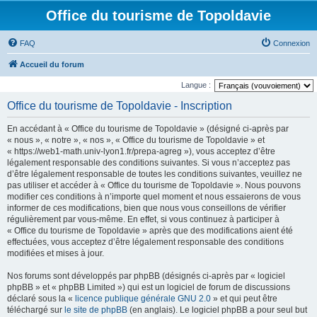
Office du tourisme de Topoldavie
FAQ
Connexion
Accueil du forum
Langue :
Office du tourisme de Topoldavie - Inscription
En accédant à « Office du tourisme de Topoldavie » (désigné ci-après par
« nous », « notre », « nos », « Office du tourisme de Topoldavie » et
« https://web1-math.univ-lyon1.fr/prepa-agreg »), vous acceptez d’être
légalement responsable des conditions suivantes. Si vous n’acceptez pas
d’être légalement responsable de toutes les conditions suivantes, veuillez ne
pas utiliser et accéder à « Office du tourisme de Topoldavie ». Nous pouvons
modifier ces conditions à n’importe quel moment et nous essaierons de vous
informer de ces modifications, bien que nous vous conseillons de vérifier
régulièrement par vous-même. En effet, si vous continuez à participer à
« Office du tourisme de Topoldavie » après que des modifications aient été
effectuées, vous acceptez d’être légalement responsable des conditions
modifiées et mises à jour.
Nos forums sont développés par phpBB (désignés ci-après par « logiciel
phpBB » et « phpBB Limited ») qui est un logiciel de forum de discussions
déclaré sous la «
licence publique générale GNU 2.0
» et qui peut être
téléchargé sur
le site de phpBB
(en anglais). Le logiciel phpBB a pour seul but