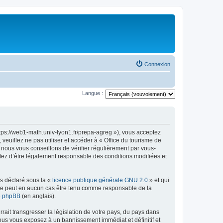
Connexion
Langue :
ttps://web1-math.univ-lyon1.fr/prepa-agreg »), vous acceptez
euillez ne pas utiliser et accéder à « Office du tourisme de
nous vous conseillons de vérifier régulièrement par vous-
ptez d’être légalement responsable des conditions modifiées et
ns déclaré sous la «
licence publique générale GNU 2.0
» et qui
ed ne peut en aucun cas être tenu comme responsable de la
de phpBB
(en anglais).
ait transgresser la législation de votre pays, du pays dans
vous vous exposez à un bannissement immédiat et définitif et