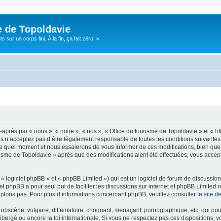
e de Topoldavie
sur un corps fini. À la fin, ça fait zéro. »
après par « nous », « notre », « nos », « Office du tourisme de Topoldavie » et « h
 n’acceptez pas d’être légalement responsable de toutes les conditions suivantes, v
e quel moment et nous essaierons de vous informer de ces modifications, bien que 
ourisme de Topoldavie » après que des modifications aient été effectuées, vous acce
 logiciel phpBB » et « phpBB Limited ») qui est un logiciel de forum de discussio
iel phpBB a pour seul but de faciliter les discussions sur internet et phpBB Limit
ptons pas. Pour plus d’informations concernant phpBB, veuillez consulter
le site 
obscène, vulgaire, diffamatoire, choquant, menaçant, pornographique, etc. qui pourr
ébergé ou encore la loi internationale. Si vous ne respectez pas ces dispositions, 