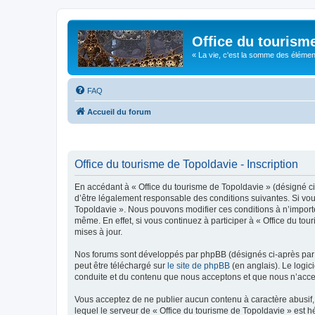
Office du tourism
« La vie, c'est la somme des éléments 
FAQ
Accueil du forum
Office du tourisme de Topoldavie - Inscription
En accédant à « Office du tourisme de Topoldavie » (désigné ci-
d’être légalement responsable des conditions suivantes. Si vous
Topoldavie ». Nous pouvons modifier ces conditions à n’import
même. En effet, si vous continuez à participer à « Office du t
mises à jour.
Nos forums sont développés par phpBB (désignés ci-après par «
peut être téléchargé sur
le site de phpBB
(en anglais). Le logic
conduite et du contenu que nous acceptons et que nous n’acce
Vous acceptez de ne publier aucun contenu à caractère abusif, 
lequel le serveur de « Office du tourisme de Topoldavie » est h