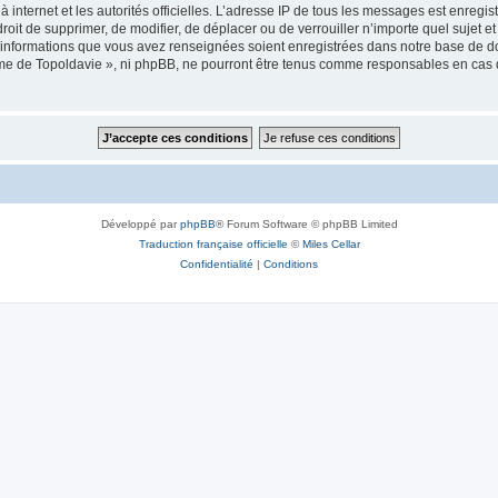
 à internet et les autorités officielles. L’adresse IP de tous les messages est enregi
e droit de supprimer, de modifier, de déplacer ou de verrouiller n’importe quel suje
es informations que vous avez renseignées soient enregistrées dans notre base de 
isme de Topoldavie », ni phpBB, ne pourront être tenus comme responsables en cas 
Développé par
phpBB
® Forum Software © phpBB Limited
Traduction française officielle
©
Miles Cellar
Confidentialité
|
Conditions