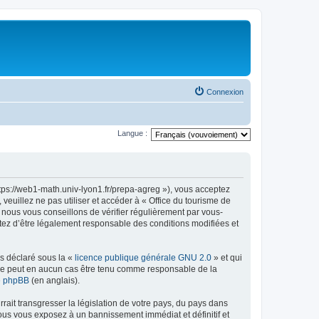
Connexion
Langue :
ttps://web1-math.univ-lyon1.fr/prepa-agreg »), vous acceptez
euillez ne pas utiliser et accéder à « Office du tourisme de
nous vous conseillons de vérifier régulièrement par vous-
ptez d’être légalement responsable des conditions modifiées et
ns déclaré sous la «
licence publique générale GNU 2.0
» et qui
ed ne peut en aucun cas être tenu comme responsable de la
de phpBB
(en anglais).
ait transgresser la législation de votre pays, du pays dans
vous vous exposez à un bannissement immédiat et définitif et