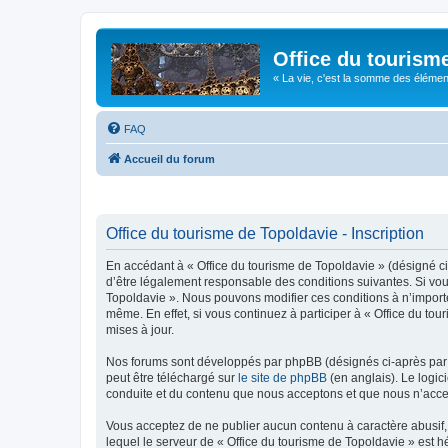
Office du tourism
« La vie, c'est la somme des éléments 
FAQ
Accueil du forum
Office du tourisme de Topoldavie - Inscription
En accédant à « Office du tourisme de Topoldavie » (désigné ci-
d’être légalement responsable des conditions suivantes. Si vous
Topoldavie ». Nous pouvons modifier ces conditions à n’import
même. En effet, si vous continuez à participer à « Office du t
mises à jour.
Nos forums sont développés par phpBB (désignés ci-après par «
peut être téléchargé sur
le site de phpBB
(en anglais). Le logic
conduite et du contenu que nous acceptons et que nous n’acce
Vous acceptez de ne publier aucun contenu à caractère abusif, 
lequel le serveur de « Office du tourisme de Topoldavie » est h