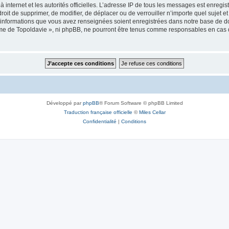
 à internet et les autorités officielles. L’adresse IP de tous les messages est enregi
e droit de supprimer, de modifier, de déplacer ou de verrouiller n’importe quel suje
es informations que vous avez renseignées soient enregistrées dans notre base de 
isme de Topoldavie », ni phpBB, ne pourront être tenus comme responsables en cas 
Développé par
phpBB
® Forum Software © phpBB Limited
Traduction française officielle
©
Miles Cellar
Confidentialité
|
Conditions