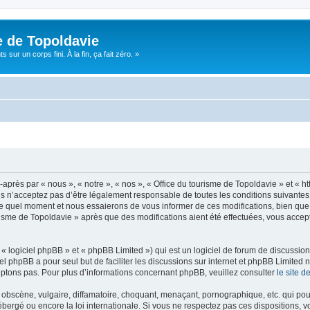
e de Topoldavie
sur un corps fini. À la fin, ça fait zéro. »
après par « nous », « notre », « nos », « Office du tourisme de Topoldavie » et « h
 n’acceptez pas d’être légalement responsable de toutes les conditions suivantes, v
e quel moment et nous essaierons de vous informer de ces modifications, bien que 
ourisme de Topoldavie » après que des modifications aient été effectuées, vous acce
 logiciel phpBB » et « phpBB Limited ») qui est un logiciel de forum de discussio
iel phpBB a pour seul but de faciliter les discussions sur internet et phpBB Limit
ptons pas. Pour plus d’informations concernant phpBB, veuillez consulter
le site 
obscène, vulgaire, diffamatoire, choquant, menaçant, pornographique, etc. qui pourr
ébergé ou encore la loi internationale. Si vous ne respectez pas ces dispositions, 