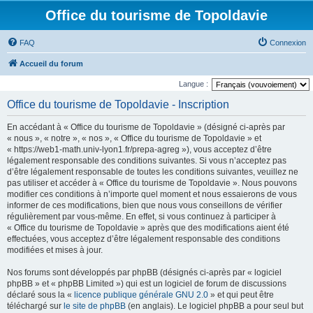
Office du tourisme de Topoldavie
FAQ
Connexion
Accueil du forum
Langue :
Office du tourisme de Topoldavie - Inscription
En accédant à « Office du tourisme de Topoldavie » (désigné ci-après par
« nous », « notre », « nos », « Office du tourisme de Topoldavie » et
« https://web1-math.univ-lyon1.fr/prepa-agreg »), vous acceptez d’être
légalement responsable des conditions suivantes. Si vous n’acceptez pas
d’être légalement responsable de toutes les conditions suivantes, veuillez ne
pas utiliser et accéder à « Office du tourisme de Topoldavie ». Nous pouvons
modifier ces conditions à n’importe quel moment et nous essaierons de vous
informer de ces modifications, bien que nous vous conseillons de vérifier
régulièrement par vous-même. En effet, si vous continuez à participer à
« Office du tourisme de Topoldavie » après que des modifications aient été
effectuées, vous acceptez d’être légalement responsable des conditions
modifiées et mises à jour.
Nos forums sont développés par phpBB (désignés ci-après par « logiciel
phpBB » et « phpBB Limited ») qui est un logiciel de forum de discussions
déclaré sous la «
licence publique générale GNU 2.0
» et qui peut être
téléchargé sur
le site de phpBB
(en anglais). Le logiciel phpBB a pour seul but