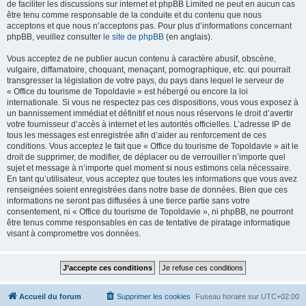
de faciliter les discussions sur internet et phpBB Limited ne peut en aucun cas
être tenu comme responsable de la conduite et du contenu que nous
acceptons et que nous n’acceptons pas. Pour plus d’informations concernant
phpBB, veuillez consulter
le site de phpBB
(en anglais).
Vous acceptez de ne publier aucun contenu à caractère abusif, obscène,
vulgaire, diffamatoire, choquant, menaçant, pornographique, etc. qui pourrait
transgresser la législation de votre pays, du pays dans lequel le serveur de
« Office du tourisme de Topoldavie » est hébergé ou encore la loi
internationale. Si vous ne respectez pas ces dispositions, vous vous exposez à
un bannissement immédiat et définitif et nous nous réservons le droit d’avertir
votre fournisseur d’accès à internet et les autorités officielles. L’adresse IP de
tous les messages est enregistrée afin d’aider au renforcement de ces
conditions. Vous acceptez le fait que « Office du tourisme de Topoldavie » ait le
droit de supprimer, de modifier, de déplacer ou de verrouiller n’importe quel
sujet et message à n’importe quel moment si nous estimons cela nécessaire.
En tant qu’utilisateur, vous acceptez que toutes les informations que vous avez
renseignées soient enregistrées dans notre base de données. Bien que ces
informations ne seront pas diffusées à une tierce partie sans votre
consentement, ni « Office du tourisme de Topoldavie », ni phpBB, ne pourront
être tenus comme responsables en cas de tentative de piratage informatique
visant à compromettre vos données.
Accueil du forum
Supprimer les cookies
Fuseau horaire sur
UTC+02:00