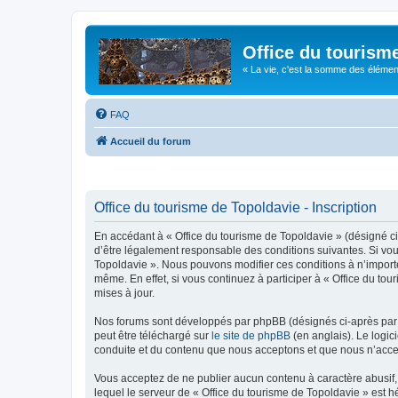
Office du tourism
« La vie, c'est la somme des éléments 
FAQ
Accueil du forum
Office du tourisme de Topoldavie - Inscription
En accédant à « Office du tourisme de Topoldavie » (désigné ci-
d’être légalement responsable des conditions suivantes. Si vous
Topoldavie ». Nous pouvons modifier ces conditions à n’import
même. En effet, si vous continuez à participer à « Office du t
mises à jour.
Nos forums sont développés par phpBB (désignés ci-après par «
peut être téléchargé sur
le site de phpBB
(en anglais). Le logic
conduite et du contenu que nous acceptons et que nous n’acce
Vous acceptez de ne publier aucun contenu à caractère abusif, 
lequel le serveur de « Office du tourisme de Topoldavie » est h