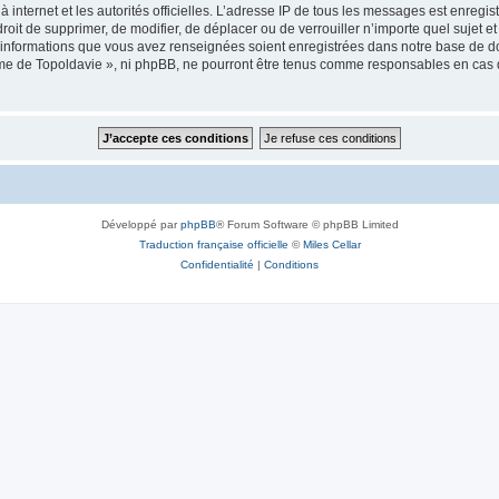
 à internet et les autorités officielles. L’adresse IP de tous les messages est enregi
e droit de supprimer, de modifier, de déplacer ou de verrouiller n’importe quel suje
es informations que vous avez renseignées soient enregistrées dans notre base de 
isme de Topoldavie », ni phpBB, ne pourront être tenus comme responsables en cas 
Développé par
phpBB
® Forum Software © phpBB Limited
Traduction française officielle
©
Miles Cellar
Confidentialité
|
Conditions