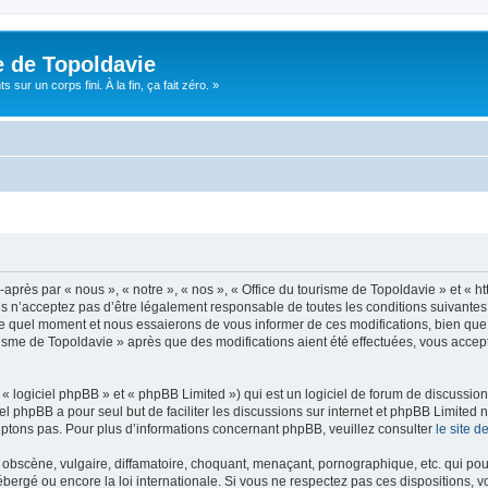
e de Topoldavie
sur un corps fini. À la fin, ça fait zéro. »
après par « nous », « notre », « nos », « Office du tourisme de Topoldavie » et « h
 n’acceptez pas d’être légalement responsable de toutes les conditions suivantes, v
e quel moment et nous essaierons de vous informer de ces modifications, bien que 
ourisme de Topoldavie » après que des modifications aient été effectuées, vous acce
 logiciel phpBB » et « phpBB Limited ») qui est un logiciel de forum de discussio
iel phpBB a pour seul but de faciliter les discussions sur internet et phpBB Limit
ptons pas. Pour plus d’informations concernant phpBB, veuillez consulter
le site 
obscène, vulgaire, diffamatoire, choquant, menaçant, pornographique, etc. qui pourr
ébergé ou encore la loi internationale. Si vous ne respectez pas ces dispositions, 