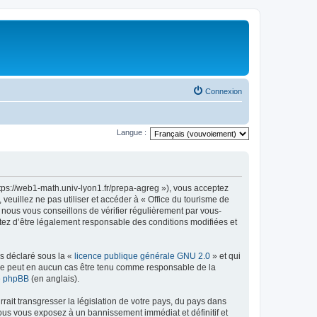
Connexion
Langue :
ttps://web1-math.univ-lyon1.fr/prepa-agreg »), vous acceptez
euillez ne pas utiliser et accéder à « Office du tourisme de
nous vous conseillons de vérifier régulièrement par vous-
ptez d’être légalement responsable des conditions modifiées et
ns déclaré sous la «
licence publique générale GNU 2.0
» et qui
ed ne peut en aucun cas être tenu comme responsable de la
de phpBB
(en anglais).
ait transgresser la législation de votre pays, du pays dans
vous vous exposez à un bannissement immédiat et définitif et