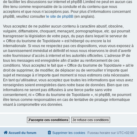
de faciliter les discussions sur internet et phpBB Limited ne peut en aucun cas
être tenu comme responsable de la conduite et du contenu que nous
acceptons et que nous n’acceptons pas. Pour plus d’informations concernant
phpBB, veuillez consulter
le site de phpBB
(en anglais).
Vous acceptez de ne publier aucun contenu à caractère abusif, obscène,
vulgaire, diffamatoire, choquant, menaçant, pornographique, etc. qui pourrait
transgresser la législation de votre pays, du pays dans lequel le serveur de
« Office du tourisme de Topoldavie » est hébergé ou encore la loi
internationale. Si vous ne respectez pas ces dispositions, vous vous exposez à
un bannissement immédiat et définitif et nous nous réservons le droit d’avertir
votre fournisseur d’accès à internet et les autorités officielles. L’adresse IP de
tous les messages est enregistrée afin d’aider au renforcement de ces
conditions. Vous acceptez le fait que « Office du tourisme de Topoldavie » ait le
droit de supprimer, de modifier, de déplacer ou de verrouiller n’importe quel
sujet et message à n’importe quel moment si nous estimons cela nécessaire.
En tant qu’utilisateur, vous acceptez que toutes les informations que vous avez
renseignées soient enregistrées dans notre base de données. Bien que ces
informations ne seront pas diffusées à une tierce partie sans votre
consentement, ni « Office du tourisme de Topoldavie », ni phpBB, ne pourront
être tenus comme responsables en cas de tentative de piratage informatique
visant à compromettre vos données.
Accueil du forum
Supprimer les cookies
Fuseau horaire sur
UTC+02:00