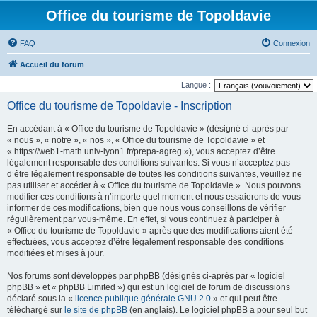
Office du tourisme de Topoldavie
FAQ
Connexion
Accueil du forum
Langue :
Office du tourisme de Topoldavie - Inscription
En accédant à « Office du tourisme de Topoldavie » (désigné ci-après par
« nous », « notre », « nos », « Office du tourisme de Topoldavie » et
« https://web1-math.univ-lyon1.fr/prepa-agreg »), vous acceptez d’être
légalement responsable des conditions suivantes. Si vous n’acceptez pas
d’être légalement responsable de toutes les conditions suivantes, veuillez ne
pas utiliser et accéder à « Office du tourisme de Topoldavie ». Nous pouvons
modifier ces conditions à n’importe quel moment et nous essaierons de vous
informer de ces modifications, bien que nous vous conseillons de vérifier
régulièrement par vous-même. En effet, si vous continuez à participer à
« Office du tourisme de Topoldavie » après que des modifications aient été
effectuées, vous acceptez d’être légalement responsable des conditions
modifiées et mises à jour.
Nos forums sont développés par phpBB (désignés ci-après par « logiciel
phpBB » et « phpBB Limited ») qui est un logiciel de forum de discussions
déclaré sous la «
licence publique générale GNU 2.0
» et qui peut être
téléchargé sur
le site de phpBB
(en anglais). Le logiciel phpBB a pour seul but