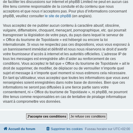
de faciliter les discussions sur internet et phpBB Limited ne peut en aucun cas
être tenu comme responsable de la conduite et du contenu que nous
acceptons et que nous n’acceptons pas. Pour plus d’informations concernant
phpBB, veuillez consulter
le site de phpBB
(en anglais).
Vous acceptez de ne publier aucun contenu à caractère abusif, obscène,
vulgaire, diffamatoire, choquant, menaçant, pornographique, etc. qui pourrait
transgresser la législation de votre pays, du pays dans lequel le serveur de
« Office du tourisme de Topoldavie » est hébergé ou encore la loi
internationale. Si vous ne respectez pas ces dispositions, vous vous exposez à
un bannissement immédiat et définitif et nous nous réservons le droit d’avertir
votre fournisseur d’accès à internet et les autorités officielles. L’adresse IP de
tous les messages est enregistrée afin d’aider au renforcement de ces
conditions. Vous acceptez le fait que « Office du tourisme de Topoldavie » ait le
droit de supprimer, de modifier, de déplacer ou de verrouiller n’importe quel
sujet et message à n’importe quel moment si nous estimons cela nécessaire.
En tant qu’utilisateur, vous acceptez que toutes les informations que vous avez
renseignées soient enregistrées dans notre base de données. Bien que ces
informations ne seront pas diffusées à une tierce partie sans votre
consentement, ni « Office du tourisme de Topoldavie », ni phpBB, ne pourront
être tenus comme responsables en cas de tentative de piratage informatique
visant à compromettre vos données.
Accueil du forum
Supprimer les cookies
Fuseau horaire sur
UTC+02:00