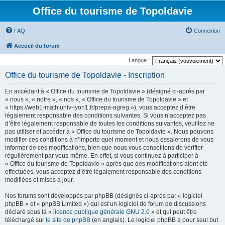
Office du tourisme de Topoldavie
FAQ
Connexion
Accueil du forum
Langue :
Office du tourisme de Topoldavie - Inscription
En accédant à « Office du tourisme de Topoldavie » (désigné ci-après par
« nous », « notre », « nos », « Office du tourisme de Topoldavie » et
« https://web1-math.univ-lyon1.fr/prepa-agreg »), vous acceptez d’être
légalement responsable des conditions suivantes. Si vous n’acceptez pas
d’être légalement responsable de toutes les conditions suivantes, veuillez ne
pas utiliser et accéder à « Office du tourisme de Topoldavie ». Nous pouvons
modifier ces conditions à n’importe quel moment et nous essaierons de vous
informer de ces modifications, bien que nous vous conseillons de vérifier
régulièrement par vous-même. En effet, si vous continuez à participer à
« Office du tourisme de Topoldavie » après que des modifications aient été
effectuées, vous acceptez d’être légalement responsable des conditions
modifiées et mises à jour.
Nos forums sont développés par phpBB (désignés ci-après par « logiciel
phpBB » et « phpBB Limited ») qui est un logiciel de forum de discussions
déclaré sous la «
licence publique générale GNU 2.0
» et qui peut être
téléchargé sur
le site de phpBB
(en anglais). Le logiciel phpBB a pour seul but