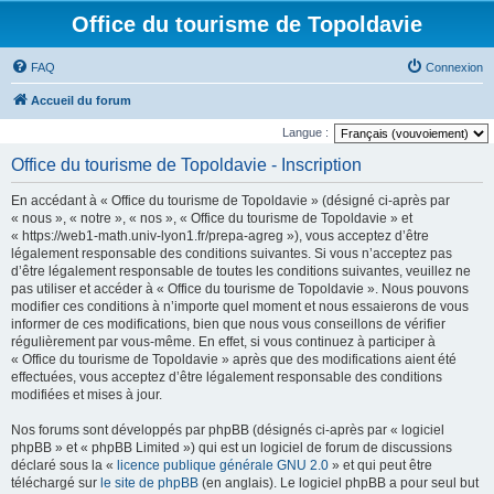
Office du tourisme de Topoldavie
FAQ
Connexion
Accueil du forum
Langue :
Office du tourisme de Topoldavie - Inscription
En accédant à « Office du tourisme de Topoldavie » (désigné ci-après par
« nous », « notre », « nos », « Office du tourisme de Topoldavie » et
« https://web1-math.univ-lyon1.fr/prepa-agreg »), vous acceptez d’être
légalement responsable des conditions suivantes. Si vous n’acceptez pas
d’être légalement responsable de toutes les conditions suivantes, veuillez ne
pas utiliser et accéder à « Office du tourisme de Topoldavie ». Nous pouvons
modifier ces conditions à n’importe quel moment et nous essaierons de vous
informer de ces modifications, bien que nous vous conseillons de vérifier
régulièrement par vous-même. En effet, si vous continuez à participer à
« Office du tourisme de Topoldavie » après que des modifications aient été
effectuées, vous acceptez d’être légalement responsable des conditions
modifiées et mises à jour.
Nos forums sont développés par phpBB (désignés ci-après par « logiciel
phpBB » et « phpBB Limited ») qui est un logiciel de forum de discussions
déclaré sous la «
licence publique générale GNU 2.0
» et qui peut être
téléchargé sur
le site de phpBB
(en anglais). Le logiciel phpBB a pour seul but