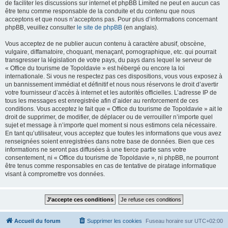
de faciliter les discussions sur internet et phpBB Limited ne peut en aucun cas
être tenu comme responsable de la conduite et du contenu que nous
acceptons et que nous n’acceptons pas. Pour plus d’informations concernant
phpBB, veuillez consulter
le site de phpBB
(en anglais).
Vous acceptez de ne publier aucun contenu à caractère abusif, obscène,
vulgaire, diffamatoire, choquant, menaçant, pornographique, etc. qui pourrait
transgresser la législation de votre pays, du pays dans lequel le serveur de
« Office du tourisme de Topoldavie » est hébergé ou encore la loi
internationale. Si vous ne respectez pas ces dispositions, vous vous exposez à
un bannissement immédiat et définitif et nous nous réservons le droit d’avertir
votre fournisseur d’accès à internet et les autorités officielles. L’adresse IP de
tous les messages est enregistrée afin d’aider au renforcement de ces
conditions. Vous acceptez le fait que « Office du tourisme de Topoldavie » ait le
droit de supprimer, de modifier, de déplacer ou de verrouiller n’importe quel
sujet et message à n’importe quel moment si nous estimons cela nécessaire.
En tant qu’utilisateur, vous acceptez que toutes les informations que vous avez
renseignées soient enregistrées dans notre base de données. Bien que ces
informations ne seront pas diffusées à une tierce partie sans votre
consentement, ni « Office du tourisme de Topoldavie », ni phpBB, ne pourront
être tenus comme responsables en cas de tentative de piratage informatique
visant à compromettre vos données.
Accueil du forum
Supprimer les cookies
Fuseau horaire sur
UTC+02:00