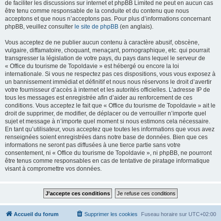
de faciliter les discussions sur internet et phpBB Limited ne peut en aucun cas
être tenu comme responsable de la conduite et du contenu que nous
acceptons et que nous n’acceptons pas. Pour plus d’informations concernant
phpBB, veuillez consulter
le site de phpBB
(en anglais).
Vous acceptez de ne publier aucun contenu à caractère abusif, obscène,
vulgaire, diffamatoire, choquant, menaçant, pornographique, etc. qui pourrait
transgresser la législation de votre pays, du pays dans lequel le serveur de
« Office du tourisme de Topoldavie » est hébergé ou encore la loi
internationale. Si vous ne respectez pas ces dispositions, vous vous exposez à
un bannissement immédiat et définitif et nous nous réservons le droit d’avertir
votre fournisseur d’accès à internet et les autorités officielles. L’adresse IP de
tous les messages est enregistrée afin d’aider au renforcement de ces
conditions. Vous acceptez le fait que « Office du tourisme de Topoldavie » ait le
droit de supprimer, de modifier, de déplacer ou de verrouiller n’importe quel
sujet et message à n’importe quel moment si nous estimons cela nécessaire.
En tant qu’utilisateur, vous acceptez que toutes les informations que vous avez
renseignées soient enregistrées dans notre base de données. Bien que ces
informations ne seront pas diffusées à une tierce partie sans votre
consentement, ni « Office du tourisme de Topoldavie », ni phpBB, ne pourront
être tenus comme responsables en cas de tentative de piratage informatique
visant à compromettre vos données.
Accueil du forum
Supprimer les cookies
Fuseau horaire sur
UTC+02:00