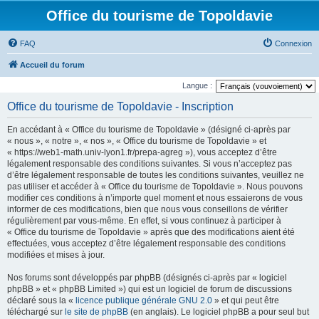
Office du tourisme de Topoldavie
FAQ
Connexion
Accueil du forum
Langue :
Office du tourisme de Topoldavie - Inscription
En accédant à « Office du tourisme de Topoldavie » (désigné ci-après par
« nous », « notre », « nos », « Office du tourisme de Topoldavie » et
« https://web1-math.univ-lyon1.fr/prepa-agreg »), vous acceptez d’être
légalement responsable des conditions suivantes. Si vous n’acceptez pas
d’être légalement responsable de toutes les conditions suivantes, veuillez ne
pas utiliser et accéder à « Office du tourisme de Topoldavie ». Nous pouvons
modifier ces conditions à n’importe quel moment et nous essaierons de vous
informer de ces modifications, bien que nous vous conseillons de vérifier
régulièrement par vous-même. En effet, si vous continuez à participer à
« Office du tourisme de Topoldavie » après que des modifications aient été
effectuées, vous acceptez d’être légalement responsable des conditions
modifiées et mises à jour.
Nos forums sont développés par phpBB (désignés ci-après par « logiciel
phpBB » et « phpBB Limited ») qui est un logiciel de forum de discussions
déclaré sous la «
licence publique générale GNU 2.0
» et qui peut être
téléchargé sur
le site de phpBB
(en anglais). Le logiciel phpBB a pour seul but