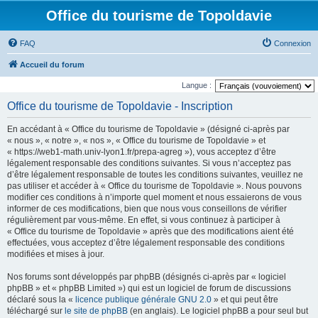
Office du tourisme de Topoldavie
FAQ
Connexion
Accueil du forum
Langue :
Office du tourisme de Topoldavie - Inscription
En accédant à « Office du tourisme de Topoldavie » (désigné ci-après par
« nous », « notre », « nos », « Office du tourisme de Topoldavie » et
« https://web1-math.univ-lyon1.fr/prepa-agreg »), vous acceptez d’être
légalement responsable des conditions suivantes. Si vous n’acceptez pas
d’être légalement responsable de toutes les conditions suivantes, veuillez ne
pas utiliser et accéder à « Office du tourisme de Topoldavie ». Nous pouvons
modifier ces conditions à n’importe quel moment et nous essaierons de vous
informer de ces modifications, bien que nous vous conseillons de vérifier
régulièrement par vous-même. En effet, si vous continuez à participer à
« Office du tourisme de Topoldavie » après que des modifications aient été
effectuées, vous acceptez d’être légalement responsable des conditions
modifiées et mises à jour.
Nos forums sont développés par phpBB (désignés ci-après par « logiciel
phpBB » et « phpBB Limited ») qui est un logiciel de forum de discussions
déclaré sous la «
licence publique générale GNU 2.0
» et qui peut être
téléchargé sur
le site de phpBB
(en anglais). Le logiciel phpBB a pour seul but