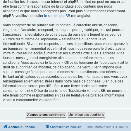
de faciliter les discussions sur internet et phpBB Limited ne peut en aucun cas
être tenu comme responsable de la conduite et du contenu que nous
acceptons et que nous n’acceptons pas. Pour plus d’informations concernant
phpBB, veuillez consulter
le site de phpBB
(en anglais).
Vous acceptez de ne publier aucun contenu à caractère abusif, obscène,
vulgaire, diffamatoire, choquant, menaçant, pornographique, etc. qui pourrait
transgresser la législation de votre pays, du pays dans lequel le serveur de
« Office du tourisme de Topoldavie » est hébergé ou encore la loi
internationale. Si vous ne respectez pas ces dispositions, vous vous exposez à
un bannissement immédiat et définitif et nous nous réservons le droit d’avertir
votre fournisseur d’accès à internet et les autorités officielles. L’adresse IP de
tous les messages est enregistrée afin d’aider au renforcement de ces
conditions. Vous acceptez le fait que « Office du tourisme de Topoldavie » ait le
droit de supprimer, de modifier, de déplacer ou de verrouiller n’importe quel
sujet et message à n’importe quel moment si nous estimons cela nécessaire.
En tant qu’utilisateur, vous acceptez que toutes les informations que vous avez
renseignées soient enregistrées dans notre base de données. Bien que ces
informations ne seront pas diffusées à une tierce partie sans votre
consentement, ni « Office du tourisme de Topoldavie », ni phpBB, ne pourront
être tenus comme responsables en cas de tentative de piratage informatique
visant à compromettre vos données.
Accueil du forum
Supprimer les cookies
Fuseau horaire sur
UTC+02:00