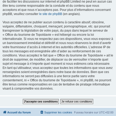
de faciliter les discussions sur internet et phpBB Limited ne peut en aucun cas
être tenu comme responsable de la conduite et du contenu que nous
acceptons et que nous n’acceptons pas. Pour plus d’informations concernant
phpBB, veuillez consulter
le site de phpBB
(en anglais).
Vous acceptez de ne publier aucun contenu à caractère abusif, obscène,
vulgaire, diffamatoire, choquant, menaçant, pornographique, etc. qui pourrait
transgresser la législation de votre pays, du pays dans lequel le serveur de
« Office du tourisme de Topoldavie » est hébergé ou encore la loi
internationale. Si vous ne respectez pas ces dispositions, vous vous exposez à
un bannissement immédiat et définitif et nous nous réservons le droit d’avertir
votre fournisseur d’accès à internet et les autorités officielles. L’adresse IP de
tous les messages est enregistrée afin d’aider au renforcement de ces
conditions. Vous acceptez le fait que « Office du tourisme de Topoldavie » ait le
droit de supprimer, de modifier, de déplacer ou de verrouiller n’importe quel
sujet et message à n’importe quel moment si nous estimons cela nécessaire.
En tant qu’utilisateur, vous acceptez que toutes les informations que vous avez
renseignées soient enregistrées dans notre base de données. Bien que ces
informations ne seront pas diffusées à une tierce partie sans votre
consentement, ni « Office du tourisme de Topoldavie », ni phpBB, ne pourront
être tenus comme responsables en cas de tentative de piratage informatique
visant à compromettre vos données.
Accueil du forum
Supprimer les cookies
Fuseau horaire sur
UTC+02:00