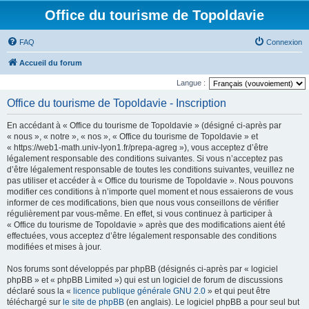
Office du tourisme de Topoldavie
FAQ
Connexion
Accueil du forum
Langue :
Office du tourisme de Topoldavie - Inscription
En accédant à « Office du tourisme de Topoldavie » (désigné ci-après par
« nous », « notre », « nos », « Office du tourisme de Topoldavie » et
« https://web1-math.univ-lyon1.fr/prepa-agreg »), vous acceptez d’être
légalement responsable des conditions suivantes. Si vous n’acceptez pas
d’être légalement responsable de toutes les conditions suivantes, veuillez ne
pas utiliser et accéder à « Office du tourisme de Topoldavie ». Nous pouvons
modifier ces conditions à n’importe quel moment et nous essaierons de vous
informer de ces modifications, bien que nous vous conseillons de vérifier
régulièrement par vous-même. En effet, si vous continuez à participer à
« Office du tourisme de Topoldavie » après que des modifications aient été
effectuées, vous acceptez d’être légalement responsable des conditions
modifiées et mises à jour.
Nos forums sont développés par phpBB (désignés ci-après par « logiciel
phpBB » et « phpBB Limited ») qui est un logiciel de forum de discussions
déclaré sous la «
licence publique générale GNU 2.0
» et qui peut être
téléchargé sur
le site de phpBB
(en anglais). Le logiciel phpBB a pour seul but