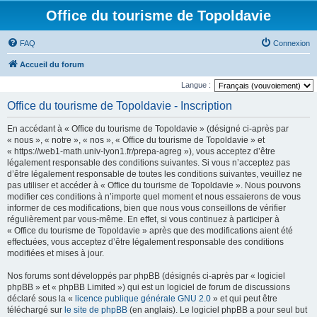
Office du tourisme de Topoldavie
FAQ
Connexion
Accueil du forum
Langue :
Office du tourisme de Topoldavie - Inscription
En accédant à « Office du tourisme de Topoldavie » (désigné ci-après par
« nous », « notre », « nos », « Office du tourisme de Topoldavie » et
« https://web1-math.univ-lyon1.fr/prepa-agreg »), vous acceptez d’être
légalement responsable des conditions suivantes. Si vous n’acceptez pas
d’être légalement responsable de toutes les conditions suivantes, veuillez ne
pas utiliser et accéder à « Office du tourisme de Topoldavie ». Nous pouvons
modifier ces conditions à n’importe quel moment et nous essaierons de vous
informer de ces modifications, bien que nous vous conseillons de vérifier
régulièrement par vous-même. En effet, si vous continuez à participer à
« Office du tourisme de Topoldavie » après que des modifications aient été
effectuées, vous acceptez d’être légalement responsable des conditions
modifiées et mises à jour.
Nos forums sont développés par phpBB (désignés ci-après par « logiciel
phpBB » et « phpBB Limited ») qui est un logiciel de forum de discussions
déclaré sous la «
licence publique générale GNU 2.0
» et qui peut être
téléchargé sur
le site de phpBB
(en anglais). Le logiciel phpBB a pour seul but