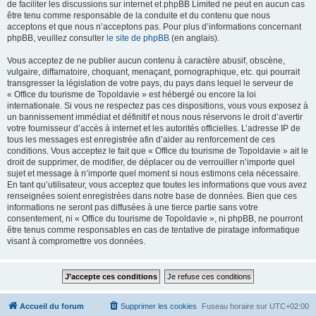
de faciliter les discussions sur internet et phpBB Limited ne peut en aucun cas
être tenu comme responsable de la conduite et du contenu que nous
acceptons et que nous n’acceptons pas. Pour plus d’informations concernant
phpBB, veuillez consulter
le site de phpBB
(en anglais).
Vous acceptez de ne publier aucun contenu à caractère abusif, obscène,
vulgaire, diffamatoire, choquant, menaçant, pornographique, etc. qui pourrait
transgresser la législation de votre pays, du pays dans lequel le serveur de
« Office du tourisme de Topoldavie » est hébergé ou encore la loi
internationale. Si vous ne respectez pas ces dispositions, vous vous exposez à
un bannissement immédiat et définitif et nous nous réservons le droit d’avertir
votre fournisseur d’accès à internet et les autorités officielles. L’adresse IP de
tous les messages est enregistrée afin d’aider au renforcement de ces
conditions. Vous acceptez le fait que « Office du tourisme de Topoldavie » ait le
droit de supprimer, de modifier, de déplacer ou de verrouiller n’importe quel
sujet et message à n’importe quel moment si nous estimons cela nécessaire.
En tant qu’utilisateur, vous acceptez que toutes les informations que vous avez
renseignées soient enregistrées dans notre base de données. Bien que ces
informations ne seront pas diffusées à une tierce partie sans votre
consentement, ni « Office du tourisme de Topoldavie », ni phpBB, ne pourront
être tenus comme responsables en cas de tentative de piratage informatique
visant à compromettre vos données.
Accueil du forum
Supprimer les cookies
Fuseau horaire sur
UTC+02:00