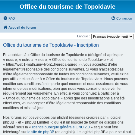
Office du tourisme de Topoldavie
FAQ
Connexion
Accueil du forum
Langue :
Office du tourisme de Topoldavie - Inscription
En accédant à « Office du tourisme de Topoldavie » (désigné ci-après par
« nous », « notre », « nos », « Office du tourisme de Topoldavie » et
« https://web1-math.univ-lyon1.fr/prepa-agreg »), vous acceptez d’être
légalement responsable des conditions suivantes. Si vous n’acceptez pas
d’être légalement responsable de toutes les conditions suivantes, veuillez ne
pas utiliser et accéder à « Office du tourisme de Topoldavie ». Nous pouvons
modifier ces conditions à n’importe quel moment et nous essaierons de vous
informer de ces modifications, bien que nous vous conseillons de vérifier
régulièrement par vous-même. En effet, si vous continuez à participer à
« Office du tourisme de Topoldavie » après que des modifications aient été
effectuées, vous acceptez d’être légalement responsable des conditions
modifiées et mises à jour.
Nos forums sont développés par phpBB (désignés ci-après par « logiciel
phpBB » et « phpBB Limited ») qui est un logiciel de forum de discussions
déclaré sous la «
licence publique générale GNU 2.0
» et qui peut être
téléchargé sur
le site de phpBB
(en anglais). Le logiciel phpBB a pour seul but