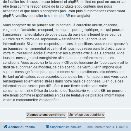
de faciliter les discussions sur internet et phpBB Limited ne peut en aucun cas
être tenu comme responsable de la conduite et du contenu que nous
acceptons et que nous n’acceptons pas. Pour plus d’informations concernant
phpBB, veuillez consulter
le site de phpBB
(en anglais).
Vous acceptez de ne publier aucun contenu à caractère abusif, obscène,
vulgaire, diffamatoire, choquant, menaçant, pornographique, etc. qui pourrait
transgresser la législation de votre pays, du pays dans lequel le serveur de
« Office du tourisme de Topoldavie » est hébergé ou encore la loi
internationale. Si vous ne respectez pas ces dispositions, vous vous exposez à
un bannissement immédiat et définitif et nous nous réservons le droit d’avertir
votre fournisseur d’accès à internet et les autorités officielles. L’adresse IP de
tous les messages est enregistrée afin d’aider au renforcement de ces
conditions. Vous acceptez le fait que « Office du tourisme de Topoldavie » ait le
droit de supprimer, de modifier, de déplacer ou de verrouiller n’importe quel
sujet et message à n’importe quel moment si nous estimons cela nécessaire.
En tant qu’utilisateur, vous acceptez que toutes les informations que vous avez
renseignées soient enregistrées dans notre base de données. Bien que ces
informations ne seront pas diffusées à une tierce partie sans votre
consentement, ni « Office du tourisme de Topoldavie », ni phpBB, ne pourront
être tenus comme responsables en cas de tentative de piratage informatique
visant à compromettre vos données.
Accueil du forum
Supprimer les cookies
Fuseau horaire sur
UTC+02:00