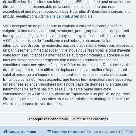
de faciliter les discussions sur internet et phpBB Limited ne peut en aucun cas
être tenu comme responsable de la conduite et du contenu que nous
acceptons et que nous n’acceptons pas. Pour plus d’informations concernant
phpBB, veuillez consulter
le site de phpBB
(en anglais).
Vous acceptez de ne publier aucun contenu à caractère abusif, obscène,
vulgaire, diffamatoire, choquant, menaçant, pornographique, etc. qui pourrait
transgresser la législation de votre pays, du pays dans lequel le serveur de
« Office du tourisme de Topoldavie » est hébergé ou encore la loi
internationale. Si vous ne respectez pas ces dispositions, vous vous exposez à
un bannissement immédiat et définitif et nous nous réservons le droit d’avertir
votre fournisseur d’accès à internet et les autorités officielles. L’adresse IP de
tous les messages est enregistrée afin d’aider au renforcement de ces
conditions. Vous acceptez le fait que « Office du tourisme de Topoldavie » ait le
droit de supprimer, de modifier, de déplacer ou de verrouiller n’importe quel
sujet et message à n’importe quel moment si nous estimons cela nécessaire.
En tant qu’utilisateur, vous acceptez que toutes les informations que vous avez
renseignées soient enregistrées dans notre base de données. Bien que ces
informations ne seront pas diffusées à une tierce partie sans votre
consentement, ni « Office du tourisme de Topoldavie », ni phpBB, ne pourront
être tenus comme responsables en cas de tentative de piratage informatique
visant à compromettre vos données.
Accueil du forum
Supprimer les cookies
Fuseau horaire sur
UTC+02:00