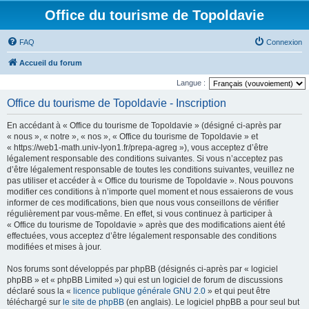
Office du tourisme de Topoldavie
FAQ
Connexion
Accueil du forum
Langue :
Office du tourisme de Topoldavie - Inscription
En accédant à « Office du tourisme de Topoldavie » (désigné ci-après par
« nous », « notre », « nos », « Office du tourisme de Topoldavie » et
« https://web1-math.univ-lyon1.fr/prepa-agreg »), vous acceptez d’être
légalement responsable des conditions suivantes. Si vous n’acceptez pas
d’être légalement responsable de toutes les conditions suivantes, veuillez ne
pas utiliser et accéder à « Office du tourisme de Topoldavie ». Nous pouvons
modifier ces conditions à n’importe quel moment et nous essaierons de vous
informer de ces modifications, bien que nous vous conseillons de vérifier
régulièrement par vous-même. En effet, si vous continuez à participer à
« Office du tourisme de Topoldavie » après que des modifications aient été
effectuées, vous acceptez d’être légalement responsable des conditions
modifiées et mises à jour.
Nos forums sont développés par phpBB (désignés ci-après par « logiciel
phpBB » et « phpBB Limited ») qui est un logiciel de forum de discussions
déclaré sous la «
licence publique générale GNU 2.0
» et qui peut être
téléchargé sur
le site de phpBB
(en anglais). Le logiciel phpBB a pour seul but