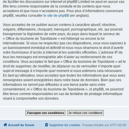
de faciliter les discussions sur internet et phpBB Limited ne peut en aucun cas
être tenu comme responsable de la conduite et du contenu que nous
acceptons et que nous n’acceptons pas. Pour plus d’informations concernant
phpBB, veuillez consulter
le site de phpBB
(en anglais).
Vous acceptez de ne publier aucun contenu à caractère abusif, obscène,
vulgaire, diffamatoire, choquant, menaçant, pornographique, etc. qui pourrait
transgresser la législation de votre pays, du pays dans lequel le serveur de
« Office du tourisme de Topoldavie » est hébergé ou encore la loi
internationale. Si vous ne respectez pas ces dispositions, vous vous exposez à
un bannissement immédiat et définitif et nous nous réservons le droit d’avertir
votre fournisseur d’accès à internet et les autorités officielles. L’adresse IP de
tous les messages est enregistrée afin d’aider au renforcement de ces
conditions. Vous acceptez le fait que « Office du tourisme de Topoldavie » ait le
droit de supprimer, de modifier, de déplacer ou de verrouiller n’importe quel
sujet et message à n’importe quel moment si nous estimons cela nécessaire.
En tant qu’utilisateur, vous acceptez que toutes les informations que vous avez
renseignées soient enregistrées dans notre base de données. Bien que ces
informations ne seront pas diffusées à une tierce partie sans votre
consentement, ni « Office du tourisme de Topoldavie », ni phpBB, ne pourront
être tenus comme responsables en cas de tentative de piratage informatique
visant à compromettre vos données.
Accueil du forum
Supprimer les cookies
Fuseau horaire sur
UTC+02:00