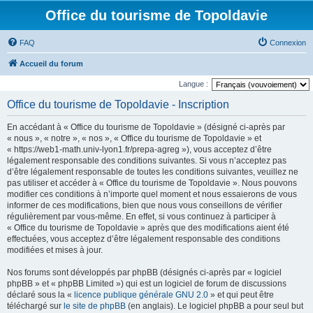
Office du tourisme de Topoldavie
FAQ
Connexion
Accueil du forum
Langue :
Office du tourisme de Topoldavie - Inscription
En accédant à « Office du tourisme de Topoldavie » (désigné ci-après par
« nous », « notre », « nos », « Office du tourisme de Topoldavie » et
« https://web1-math.univ-lyon1.fr/prepa-agreg »), vous acceptez d’être
légalement responsable des conditions suivantes. Si vous n’acceptez pas
d’être légalement responsable de toutes les conditions suivantes, veuillez ne
pas utiliser et accéder à « Office du tourisme de Topoldavie ». Nous pouvons
modifier ces conditions à n’importe quel moment et nous essaierons de vous
informer de ces modifications, bien que nous vous conseillons de vérifier
régulièrement par vous-même. En effet, si vous continuez à participer à
« Office du tourisme de Topoldavie » après que des modifications aient été
effectuées, vous acceptez d’être légalement responsable des conditions
modifiées et mises à jour.
Nos forums sont développés par phpBB (désignés ci-après par « logiciel
phpBB » et « phpBB Limited ») qui est un logiciel de forum de discussions
déclaré sous la «
licence publique générale GNU 2.0
» et qui peut être
téléchargé sur
le site de phpBB
(en anglais). Le logiciel phpBB a pour seul but