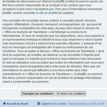
de faciliter les discussions sur internet et phpBB Limited ne peut en aucun cas
être tenu comme responsable de la conduite et du contenu que nous
acceptons et que nous n’acceptons pas. Pour plus d’informations concernant
phpBB, veuillez consulter
le site de phpBB
(en anglais).
Vous acceptez de ne publier aucun contenu à caractère abusif, obscène,
vulgaire, diffamatoire, choquant, menaçant, pornographique, etc. qui pourrait
transgresser la législation de votre pays, du pays dans lequel le serveur de
« Office du tourisme de Topoldavie » est hébergé ou encore la loi
internationale. Si vous ne respectez pas ces dispositions, vous vous exposez à
un bannissement immédiat et définitif et nous nous réservons le droit d’avertir
votre fournisseur d’accès à internet et les autorités officielles. L’adresse IP de
tous les messages est enregistrée afin d’aider au renforcement de ces
conditions. Vous acceptez le fait que « Office du tourisme de Topoldavie » ait le
droit de supprimer, de modifier, de déplacer ou de verrouiller n’importe quel
sujet et message à n’importe quel moment si nous estimons cela nécessaire.
En tant qu’utilisateur, vous acceptez que toutes les informations que vous avez
renseignées soient enregistrées dans notre base de données. Bien que ces
informations ne seront pas diffusées à une tierce partie sans votre
consentement, ni « Office du tourisme de Topoldavie », ni phpBB, ne pourront
être tenus comme responsables en cas de tentative de piratage informatique
visant à compromettre vos données.
Accueil du forum
Supprimer les cookies
Fuseau horaire sur
UTC+02:00