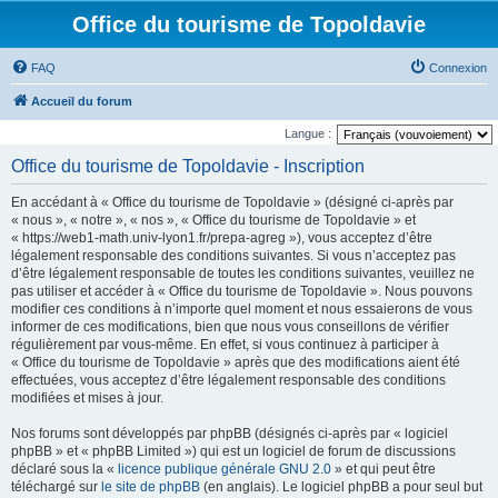
Office du tourisme de Topoldavie
FAQ
Connexion
Accueil du forum
Langue :
Office du tourisme de Topoldavie - Inscription
En accédant à « Office du tourisme de Topoldavie » (désigné ci-après par
« nous », « notre », « nos », « Office du tourisme de Topoldavie » et
« https://web1-math.univ-lyon1.fr/prepa-agreg »), vous acceptez d’être
légalement responsable des conditions suivantes. Si vous n’acceptez pas
d’être légalement responsable de toutes les conditions suivantes, veuillez ne
pas utiliser et accéder à « Office du tourisme de Topoldavie ». Nous pouvons
modifier ces conditions à n’importe quel moment et nous essaierons de vous
informer de ces modifications, bien que nous vous conseillons de vérifier
régulièrement par vous-même. En effet, si vous continuez à participer à
« Office du tourisme de Topoldavie » après que des modifications aient été
effectuées, vous acceptez d’être légalement responsable des conditions
modifiées et mises à jour.
Nos forums sont développés par phpBB (désignés ci-après par « logiciel
phpBB » et « phpBB Limited ») qui est un logiciel de forum de discussions
déclaré sous la «
licence publique générale GNU 2.0
» et qui peut être
téléchargé sur
le site de phpBB
(en anglais). Le logiciel phpBB a pour seul but