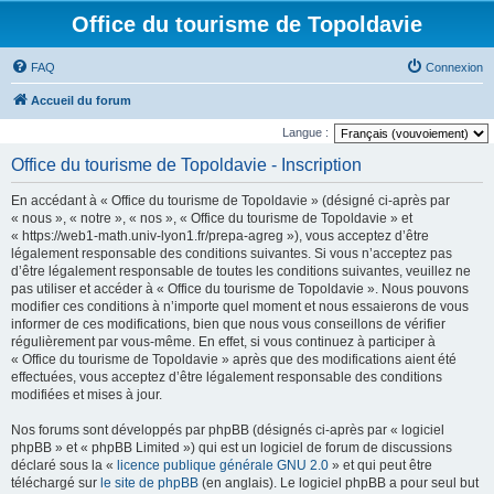
Office du tourisme de Topoldavie
FAQ
Connexion
Accueil du forum
Langue :
Office du tourisme de Topoldavie - Inscription
En accédant à « Office du tourisme de Topoldavie » (désigné ci-après par
« nous », « notre », « nos », « Office du tourisme de Topoldavie » et
« https://web1-math.univ-lyon1.fr/prepa-agreg »), vous acceptez d’être
légalement responsable des conditions suivantes. Si vous n’acceptez pas
d’être légalement responsable de toutes les conditions suivantes, veuillez ne
pas utiliser et accéder à « Office du tourisme de Topoldavie ». Nous pouvons
modifier ces conditions à n’importe quel moment et nous essaierons de vous
informer de ces modifications, bien que nous vous conseillons de vérifier
régulièrement par vous-même. En effet, si vous continuez à participer à
« Office du tourisme de Topoldavie » après que des modifications aient été
effectuées, vous acceptez d’être légalement responsable des conditions
modifiées et mises à jour.
Nos forums sont développés par phpBB (désignés ci-après par « logiciel
phpBB » et « phpBB Limited ») qui est un logiciel de forum de discussions
déclaré sous la «
licence publique générale GNU 2.0
» et qui peut être
téléchargé sur
le site de phpBB
(en anglais). Le logiciel phpBB a pour seul but