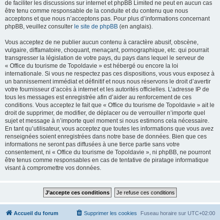
de faciliter les discussions sur internet et phpBB Limited ne peut en aucun cas
être tenu comme responsable de la conduite et du contenu que nous
acceptons et que nous n’acceptons pas. Pour plus d’informations concernant
phpBB, veuillez consulter
le site de phpBB
(en anglais).
Vous acceptez de ne publier aucun contenu à caractère abusif, obscène,
vulgaire, diffamatoire, choquant, menaçant, pornographique, etc. qui pourrait
transgresser la législation de votre pays, du pays dans lequel le serveur de
« Office du tourisme de Topoldavie » est hébergé ou encore la loi
internationale. Si vous ne respectez pas ces dispositions, vous vous exposez à
un bannissement immédiat et définitif et nous nous réservons le droit d’avertir
votre fournisseur d’accès à internet et les autorités officielles. L’adresse IP de
tous les messages est enregistrée afin d’aider au renforcement de ces
conditions. Vous acceptez le fait que « Office du tourisme de Topoldavie » ait le
droit de supprimer, de modifier, de déplacer ou de verrouiller n’importe quel
sujet et message à n’importe quel moment si nous estimons cela nécessaire.
En tant qu’utilisateur, vous acceptez que toutes les informations que vous avez
renseignées soient enregistrées dans notre base de données. Bien que ces
informations ne seront pas diffusées à une tierce partie sans votre
consentement, ni « Office du tourisme de Topoldavie », ni phpBB, ne pourront
être tenus comme responsables en cas de tentative de piratage informatique
visant à compromettre vos données.
Accueil du forum
Supprimer les cookies
Fuseau horaire sur
UTC+02:00