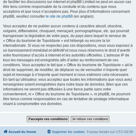
de faciliter les discussions sur internet et phpBB Limited ne peut en aucun cas
être tenu comme responsable de la conduite et du contenu que nous
acceptons et que nous n’acceptons pas. Pour plus d’informations concernant
phpBB, veuillez consulter
le site de phpBB
(en anglais).
Vous acceptez de ne publier aucun contenu à caractère abusif, obscène,
vulgaire, diffamatoire, choquant, menaçant, pornographique, etc. qui pourrait
transgresser la législation de votre pays, du pays dans lequel le serveur de
« Office du tourisme de Topoldavie » est hébergé ou encore la loi
internationale. Si vous ne respectez pas ces dispositions, vous vous exposez à
un bannissement immédiat et définitif et nous nous réservons le droit d’avertir
votre fournisseur d’accès à internet et les autorités officielles. L’adresse IP de
tous les messages est enregistrée afin d’aider au renforcement de ces
conditions. Vous acceptez le fait que « Office du tourisme de Topoldavie » ait le
droit de supprimer, de modifier, de déplacer ou de verrouiller n’importe quel
sujet et message à n’importe quel moment si nous estimons cela nécessaire.
En tant qu’utilisateur, vous acceptez que toutes les informations que vous avez
renseignées soient enregistrées dans notre base de données. Bien que ces
informations ne seront pas diffusées à une tierce partie sans votre
consentement, ni « Office du tourisme de Topoldavie », ni phpBB, ne pourront
être tenus comme responsables en cas de tentative de piratage informatique
visant à compromettre vos données.
Accueil du forum
Supprimer les cookies
Fuseau horaire sur
UTC+02:00