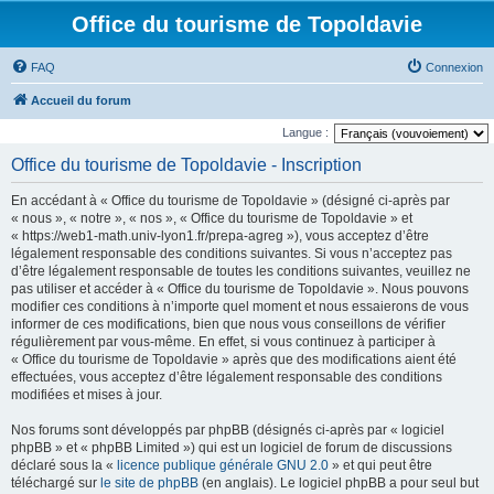
Office du tourisme de Topoldavie
FAQ
Connexion
Accueil du forum
Langue :
Office du tourisme de Topoldavie - Inscription
En accédant à « Office du tourisme de Topoldavie » (désigné ci-après par
« nous », « notre », « nos », « Office du tourisme de Topoldavie » et
« https://web1-math.univ-lyon1.fr/prepa-agreg »), vous acceptez d’être
légalement responsable des conditions suivantes. Si vous n’acceptez pas
d’être légalement responsable de toutes les conditions suivantes, veuillez ne
pas utiliser et accéder à « Office du tourisme de Topoldavie ». Nous pouvons
modifier ces conditions à n’importe quel moment et nous essaierons de vous
informer de ces modifications, bien que nous vous conseillons de vérifier
régulièrement par vous-même. En effet, si vous continuez à participer à
« Office du tourisme de Topoldavie » après que des modifications aient été
effectuées, vous acceptez d’être légalement responsable des conditions
modifiées et mises à jour.
Nos forums sont développés par phpBB (désignés ci-après par « logiciel
phpBB » et « phpBB Limited ») qui est un logiciel de forum de discussions
déclaré sous la «
licence publique générale GNU 2.0
» et qui peut être
téléchargé sur
le site de phpBB
(en anglais). Le logiciel phpBB a pour seul but