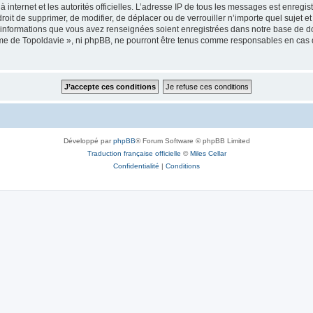
 à internet et les autorités officielles. L’adresse IP de tous les messages est enregi
e droit de supprimer, de modifier, de déplacer ou de verrouiller n’importe quel suje
es informations que vous avez renseignées soient enregistrées dans notre base de 
isme de Topoldavie », ni phpBB, ne pourront être tenus comme responsables en cas 
Développé par
phpBB
® Forum Software © phpBB Limited
Traduction française officielle
©
Miles Cellar
Confidentialité
|
Conditions