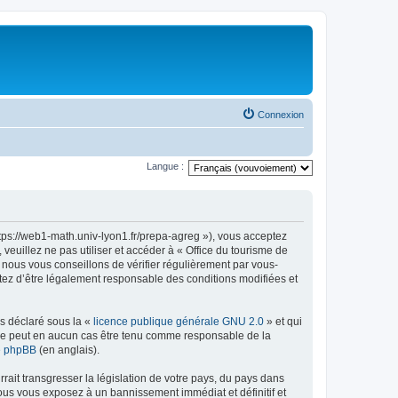
Connexion
Langue :
ttps://web1-math.univ-lyon1.fr/prepa-agreg »), vous acceptez
euillez ne pas utiliser et accéder à « Office du tourisme de
nous vous conseillons de vérifier régulièrement par vous-
ptez d’être légalement responsable des conditions modifiées et
ns déclaré sous la «
licence publique générale GNU 2.0
» et qui
ed ne peut en aucun cas être tenu comme responsable de la
de phpBB
(en anglais).
ait transgresser la législation de votre pays, du pays dans
vous vous exposez à un bannissement immédiat et définitif et