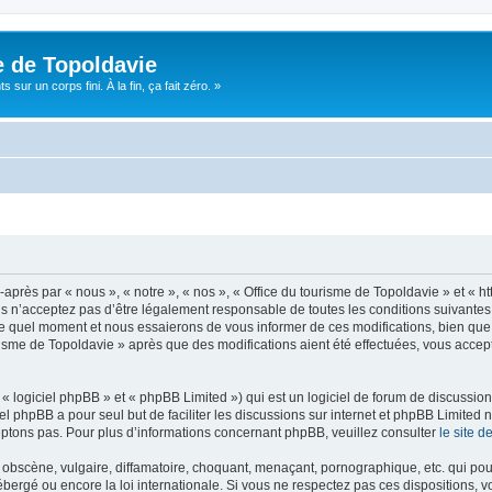
e de Topoldavie
sur un corps fini. À la fin, ça fait zéro. »
après par « nous », « notre », « nos », « Office du tourisme de Topoldavie » et « h
 n’acceptez pas d’être légalement responsable de toutes les conditions suivantes, v
e quel moment et nous essaierons de vous informer de ces modifications, bien que 
ourisme de Topoldavie » après que des modifications aient été effectuées, vous acce
 logiciel phpBB » et « phpBB Limited ») qui est un logiciel de forum de discussio
iel phpBB a pour seul but de faciliter les discussions sur internet et phpBB Limit
ptons pas. Pour plus d’informations concernant phpBB, veuillez consulter
le site 
obscène, vulgaire, diffamatoire, choquant, menaçant, pornographique, etc. qui pourr
ébergé ou encore la loi internationale. Si vous ne respectez pas ces dispositions, 