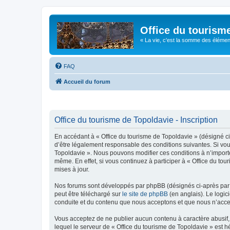
Office du tourism
« La vie, c'est la somme des éléments 
FAQ
Accueil du forum
Office du tourisme de Topoldavie - Inscription
En accédant à « Office du tourisme de Topoldavie » (désigné ci-
d’être légalement responsable des conditions suivantes. Si vous
Topoldavie ». Nous pouvons modifier ces conditions à n’import
même. En effet, si vous continuez à participer à « Office du t
mises à jour.
Nos forums sont développés par phpBB (désignés ci-après par «
peut être téléchargé sur
le site de phpBB
(en anglais). Le logic
conduite et du contenu que nous acceptons et que nous n’acce
Vous acceptez de ne publier aucun contenu à caractère abusif, 
lequel le serveur de « Office du tourisme de Topoldavie » est h