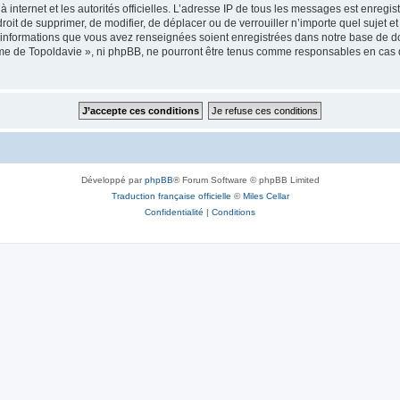
 à internet et les autorités officielles. L’adresse IP de tous les messages est enregi
e droit de supprimer, de modifier, de déplacer ou de verrouiller n’importe quel suje
es informations que vous avez renseignées soient enregistrées dans notre base de 
isme de Topoldavie », ni phpBB, ne pourront être tenus comme responsables en cas 
Développé par
phpBB
® Forum Software © phpBB Limited
Traduction française officielle
©
Miles Cellar
Confidentialité
|
Conditions