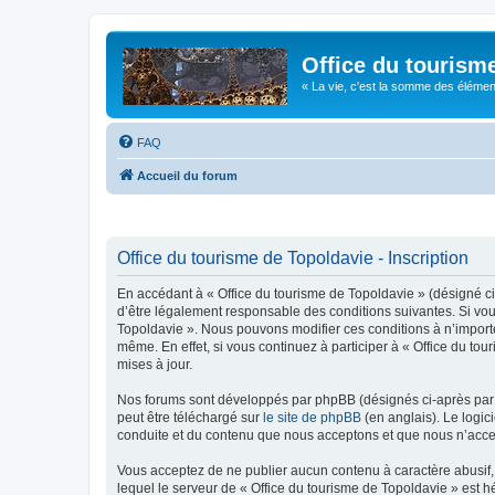
Office du tourism
« La vie, c'est la somme des éléments 
FAQ
Accueil du forum
Office du tourisme de Topoldavie - Inscription
En accédant à « Office du tourisme de Topoldavie » (désigné ci-
d’être légalement responsable des conditions suivantes. Si vous
Topoldavie ». Nous pouvons modifier ces conditions à n’import
même. En effet, si vous continuez à participer à « Office du t
mises à jour.
Nos forums sont développés par phpBB (désignés ci-après par «
peut être téléchargé sur
le site de phpBB
(en anglais). Le logic
conduite et du contenu que nous acceptons et que nous n’acce
Vous acceptez de ne publier aucun contenu à caractère abusif, 
lequel le serveur de « Office du tourisme de Topoldavie » est h