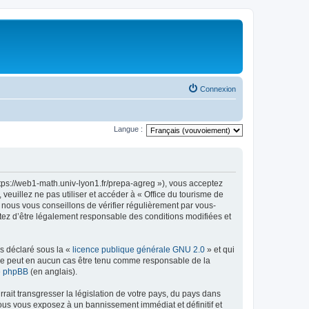
Connexion
Langue :
ttps://web1-math.univ-lyon1.fr/prepa-agreg »), vous acceptez
euillez ne pas utiliser et accéder à « Office du tourisme de
nous vous conseillons de vérifier régulièrement par vous-
ptez d’être légalement responsable des conditions modifiées et
ns déclaré sous la «
licence publique générale GNU 2.0
» et qui
ed ne peut en aucun cas être tenu comme responsable de la
de phpBB
(en anglais).
ait transgresser la législation de votre pays, du pays dans
vous vous exposez à un bannissement immédiat et définitif et