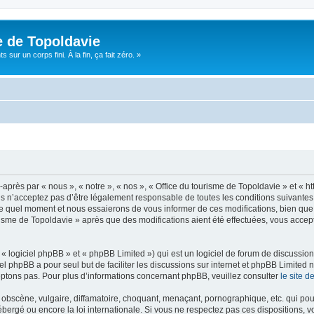
e de Topoldavie
sur un corps fini. À la fin, ça fait zéro. »
après par « nous », « notre », « nos », « Office du tourisme de Topoldavie » et « h
 n’acceptez pas d’être légalement responsable de toutes les conditions suivantes, v
e quel moment et nous essaierons de vous informer de ces modifications, bien que 
ourisme de Topoldavie » après que des modifications aient été effectuées, vous acce
 logiciel phpBB » et « phpBB Limited ») qui est un logiciel de forum de discussio
iel phpBB a pour seul but de faciliter les discussions sur internet et phpBB Limit
ptons pas. Pour plus d’informations concernant phpBB, veuillez consulter
le site 
obscène, vulgaire, diffamatoire, choquant, menaçant, pornographique, etc. qui pourr
ébergé ou encore la loi internationale. Si vous ne respectez pas ces dispositions, 