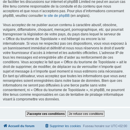
de faciliter les discussions sur internet et phpBB Limited ne peut en aucun cas
être tenu comme responsable de la conduite et du contenu que nous
acceptons et que nous n’acceptons pas. Pour plus d’informations concernant
phpBB, veuillez consulter
le site de phpBB
(en anglais).
Vous acceptez de ne publier aucun contenu à caractère abusif, obscène,
vulgaire, diffamatoire, choquant, menaçant, pornographique, etc. qui pourrait
transgresser la législation de votre pays, du pays dans lequel le serveur de
« Office du tourisme de Topoldavie » est hébergé ou encore la loi
internationale. Si vous ne respectez pas ces dispositions, vous vous exposez à
un bannissement immédiat et définitif et nous nous réservons le droit d’avertir
votre fournisseur d’accès à internet et les autorités officielles. L’adresse IP de
tous les messages est enregistrée afin d’aider au renforcement de ces
conditions. Vous acceptez le fait que « Office du tourisme de Topoldavie » ait le
droit de supprimer, de modifier, de déplacer ou de verrouiller n’importe quel
sujet et message à n’importe quel moment si nous estimons cela nécessaire.
En tant qu’utilisateur, vous acceptez que toutes les informations que vous avez
renseignées soient enregistrées dans notre base de données. Bien que ces
informations ne seront pas diffusées à une tierce partie sans votre
consentement, ni « Office du tourisme de Topoldavie », ni phpBB, ne pourront
être tenus comme responsables en cas de tentative de piratage informatique
visant à compromettre vos données.
Accueil du forum
Supprimer les cookies
Fuseau horaire sur
UTC+02:00