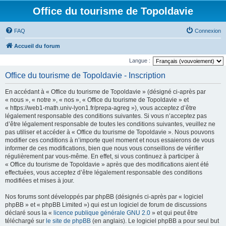
Office du tourisme de Topoldavie
FAQ
Connexion
Accueil du forum
Langue :
Office du tourisme de Topoldavie - Inscription
En accédant à « Office du tourisme de Topoldavie » (désigné ci-après par
« nous », « notre », « nos », « Office du tourisme de Topoldavie » et
« https://web1-math.univ-lyon1.fr/prepa-agreg »), vous acceptez d’être
légalement responsable des conditions suivantes. Si vous n’acceptez pas
d’être légalement responsable de toutes les conditions suivantes, veuillez ne
pas utiliser et accéder à « Office du tourisme de Topoldavie ». Nous pouvons
modifier ces conditions à n’importe quel moment et nous essaierons de vous
informer de ces modifications, bien que nous vous conseillons de vérifier
régulièrement par vous-même. En effet, si vous continuez à participer à
« Office du tourisme de Topoldavie » après que des modifications aient été
effectuées, vous acceptez d’être légalement responsable des conditions
modifiées et mises à jour.
Nos forums sont développés par phpBB (désignés ci-après par « logiciel
phpBB » et « phpBB Limited ») qui est un logiciel de forum de discussions
déclaré sous la «
licence publique générale GNU 2.0
» et qui peut être
téléchargé sur
le site de phpBB
(en anglais). Le logiciel phpBB a pour seul but