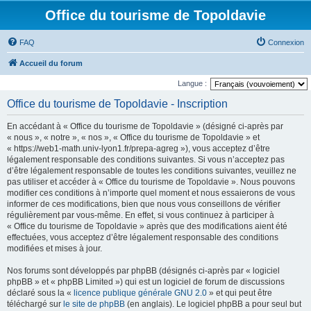
Office du tourisme de Topoldavie
FAQ
Connexion
Accueil du forum
Langue :
Office du tourisme de Topoldavie - Inscription
En accédant à « Office du tourisme de Topoldavie » (désigné ci-après par
« nous », « notre », « nos », « Office du tourisme de Topoldavie » et
« https://web1-math.univ-lyon1.fr/prepa-agreg »), vous acceptez d’être
légalement responsable des conditions suivantes. Si vous n’acceptez pas
d’être légalement responsable de toutes les conditions suivantes, veuillez ne
pas utiliser et accéder à « Office du tourisme de Topoldavie ». Nous pouvons
modifier ces conditions à n’importe quel moment et nous essaierons de vous
informer de ces modifications, bien que nous vous conseillons de vérifier
régulièrement par vous-même. En effet, si vous continuez à participer à
« Office du tourisme de Topoldavie » après que des modifications aient été
effectuées, vous acceptez d’être légalement responsable des conditions
modifiées et mises à jour.
Nos forums sont développés par phpBB (désignés ci-après par « logiciel
phpBB » et « phpBB Limited ») qui est un logiciel de forum de discussions
déclaré sous la «
licence publique générale GNU 2.0
» et qui peut être
téléchargé sur
le site de phpBB
(en anglais). Le logiciel phpBB a pour seul but