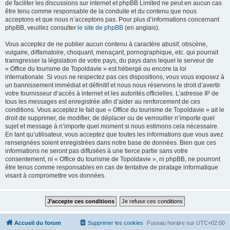
de faciliter les discussions sur internet et phpBB Limited ne peut en aucun cas
être tenu comme responsable de la conduite et du contenu que nous
acceptons et que nous n’acceptons pas. Pour plus d’informations concernant
phpBB, veuillez consulter
le site de phpBB
(en anglais).
Vous acceptez de ne publier aucun contenu à caractère abusif, obscène,
vulgaire, diffamatoire, choquant, menaçant, pornographique, etc. qui pourrait
transgresser la législation de votre pays, du pays dans lequel le serveur de
« Office du tourisme de Topoldavie » est hébergé ou encore la loi
internationale. Si vous ne respectez pas ces dispositions, vous vous exposez à
un bannissement immédiat et définitif et nous nous réservons le droit d’avertir
votre fournisseur d’accès à internet et les autorités officielles. L’adresse IP de
tous les messages est enregistrée afin d’aider au renforcement de ces
conditions. Vous acceptez le fait que « Office du tourisme de Topoldavie » ait le
droit de supprimer, de modifier, de déplacer ou de verrouiller n’importe quel
sujet et message à n’importe quel moment si nous estimons cela nécessaire.
En tant qu’utilisateur, vous acceptez que toutes les informations que vous avez
renseignées soient enregistrées dans notre base de données. Bien que ces
informations ne seront pas diffusées à une tierce partie sans votre
consentement, ni « Office du tourisme de Topoldavie », ni phpBB, ne pourront
être tenus comme responsables en cas de tentative de piratage informatique
visant à compromettre vos données.
Accueil du forum
Supprimer les cookies
Fuseau horaire sur
UTC+02:00