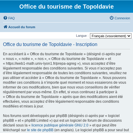
Office du tourisme de Topoldavie
FAQ
Connexion
Accueil du forum
Langue :
Office du tourisme de Topoldavie - Inscription
En accédant à « Office du tourisme de Topoldavie » (désigné ci-après par
« nous », « notre », « nos », « Office du tourisme de Topoldavie » et
« https://web1-math.univ-lyon1.fr/prepa-agreg »), vous acceptez d’être
légalement responsable des conditions suivantes. Si vous n’acceptez pas
d’être légalement responsable de toutes les conditions suivantes, veuillez ne
pas utiliser et accéder à « Office du tourisme de Topoldavie ». Nous pouvons
modifier ces conditions à n’importe quel moment et nous essaierons de vous
informer de ces modifications, bien que nous vous conseillons de vérifier
régulièrement par vous-même. En effet, si vous continuez à participer à
« Office du tourisme de Topoldavie » après que des modifications aient été
effectuées, vous acceptez d’être légalement responsable des conditions
modifiées et mises à jour.
Nos forums sont développés par phpBB (désignés ci-après par « logiciel
phpBB » et « phpBB Limited ») qui est un logiciel de forum de discussions
déclaré sous la «
licence publique générale GNU 2.0
» et qui peut être
téléchargé sur
le site de phpBB
(en anglais). Le logiciel phpBB a pour seul but