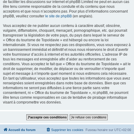
de faciliter les discussions sur internet et phpBB Limited ne peut en aucun cas
être tenu comme responsable de la conduite et du contenu que nous
acceptons et que nous n’acceptons pas. Pour plus d’informations concernant
phpBB, veuillez consulter
le site de phpBB
(en anglais).
Vous acceptez de ne publier aucun contenu à caractère abusif, obscène,
vulgaire, diffamatoire, choquant, menaçant, pornographique, etc. qui pourrait
transgresser la législation de votre pays, du pays dans lequel le serveur de
« Office du tourisme de Topoldavie » est hébergé ou encore la loi
internationale. Si vous ne respectez pas ces dispositions, vous vous exposez à
un bannissement immédiat et définitif et nous nous réservons le droit d’avertir
votre fournisseur d’accès à internet et les autorités officielles. L’adresse IP de
tous les messages est enregistrée afin d’aider au renforcement de ces
conditions. Vous acceptez le fait que « Office du tourisme de Topoldavie » ait le
droit de supprimer, de modifier, de déplacer ou de verrouiller n’importe quel
sujet et message à n’importe quel moment si nous estimons cela nécessaire.
En tant qu’utilisateur, vous acceptez que toutes les informations que vous avez
renseignées soient enregistrées dans notre base de données. Bien que ces
informations ne seront pas diffusées à une tierce partie sans votre
consentement, ni « Office du tourisme de Topoldavie », ni phpBB, ne pourront
être tenus comme responsables en cas de tentative de piratage informatique
visant à compromettre vos données.
Accueil du forum
Supprimer les cookies
Fuseau horaire sur
UTC+02:00