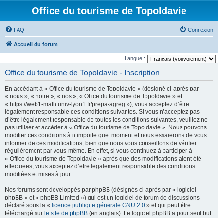
Office du tourisme de Topoldavie
FAQ
Connexion
Accueil du forum
Langue :
Office du tourisme de Topoldavie - Inscription
En accédant à « Office du tourisme de Topoldavie » (désigné ci-après par
« nous », « notre », « nos », « Office du tourisme de Topoldavie » et
« https://web1-math.univ-lyon1.fr/prepa-agreg »), vous acceptez d’être
légalement responsable des conditions suivantes. Si vous n’acceptez pas
d’être légalement responsable de toutes les conditions suivantes, veuillez ne
pas utiliser et accéder à « Office du tourisme de Topoldavie ». Nous pouvons
modifier ces conditions à n’importe quel moment et nous essaierons de vous
informer de ces modifications, bien que nous vous conseillons de vérifier
régulièrement par vous-même. En effet, si vous continuez à participer à
« Office du tourisme de Topoldavie » après que des modifications aient été
effectuées, vous acceptez d’être légalement responsable des conditions
modifiées et mises à jour.
Nos forums sont développés par phpBB (désignés ci-après par « logiciel
phpBB » et « phpBB Limited ») qui est un logiciel de forum de discussions
déclaré sous la «
licence publique générale GNU 2.0
» et qui peut être
téléchargé sur
le site de phpBB
(en anglais). Le logiciel phpBB a pour seul but