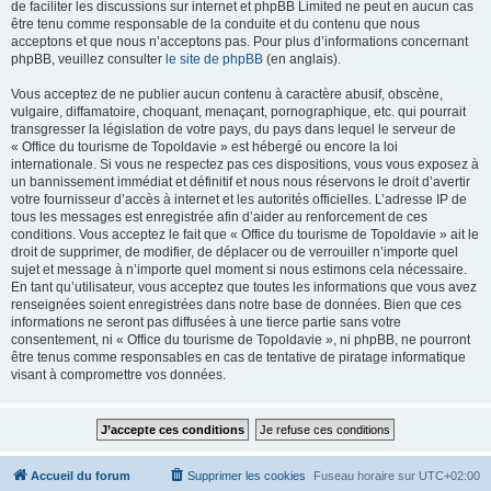
de faciliter les discussions sur internet et phpBB Limited ne peut en aucun cas
être tenu comme responsable de la conduite et du contenu que nous
acceptons et que nous n’acceptons pas. Pour plus d’informations concernant
phpBB, veuillez consulter
le site de phpBB
(en anglais).
Vous acceptez de ne publier aucun contenu à caractère abusif, obscène,
vulgaire, diffamatoire, choquant, menaçant, pornographique, etc. qui pourrait
transgresser la législation de votre pays, du pays dans lequel le serveur de
« Office du tourisme de Topoldavie » est hébergé ou encore la loi
internationale. Si vous ne respectez pas ces dispositions, vous vous exposez à
un bannissement immédiat et définitif et nous nous réservons le droit d’avertir
votre fournisseur d’accès à internet et les autorités officielles. L’adresse IP de
tous les messages est enregistrée afin d’aider au renforcement de ces
conditions. Vous acceptez le fait que « Office du tourisme de Topoldavie » ait le
droit de supprimer, de modifier, de déplacer ou de verrouiller n’importe quel
sujet et message à n’importe quel moment si nous estimons cela nécessaire.
En tant qu’utilisateur, vous acceptez que toutes les informations que vous avez
renseignées soient enregistrées dans notre base de données. Bien que ces
informations ne seront pas diffusées à une tierce partie sans votre
consentement, ni « Office du tourisme de Topoldavie », ni phpBB, ne pourront
être tenus comme responsables en cas de tentative de piratage informatique
visant à compromettre vos données.
Accueil du forum
Supprimer les cookies
Fuseau horaire sur
UTC+02:00