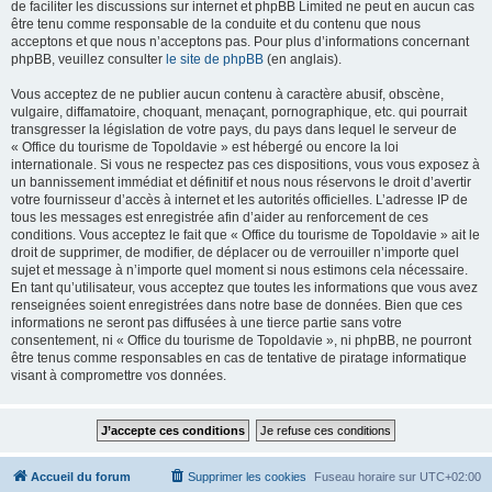
de faciliter les discussions sur internet et phpBB Limited ne peut en aucun cas
être tenu comme responsable de la conduite et du contenu que nous
acceptons et que nous n’acceptons pas. Pour plus d’informations concernant
phpBB, veuillez consulter
le site de phpBB
(en anglais).
Vous acceptez de ne publier aucun contenu à caractère abusif, obscène,
vulgaire, diffamatoire, choquant, menaçant, pornographique, etc. qui pourrait
transgresser la législation de votre pays, du pays dans lequel le serveur de
« Office du tourisme de Topoldavie » est hébergé ou encore la loi
internationale. Si vous ne respectez pas ces dispositions, vous vous exposez à
un bannissement immédiat et définitif et nous nous réservons le droit d’avertir
votre fournisseur d’accès à internet et les autorités officielles. L’adresse IP de
tous les messages est enregistrée afin d’aider au renforcement de ces
conditions. Vous acceptez le fait que « Office du tourisme de Topoldavie » ait le
droit de supprimer, de modifier, de déplacer ou de verrouiller n’importe quel
sujet et message à n’importe quel moment si nous estimons cela nécessaire.
En tant qu’utilisateur, vous acceptez que toutes les informations que vous avez
renseignées soient enregistrées dans notre base de données. Bien que ces
informations ne seront pas diffusées à une tierce partie sans votre
consentement, ni « Office du tourisme de Topoldavie », ni phpBB, ne pourront
être tenus comme responsables en cas de tentative de piratage informatique
visant à compromettre vos données.
Accueil du forum
Supprimer les cookies
Fuseau horaire sur
UTC+02:00