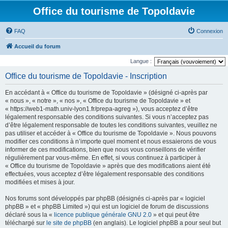
Office du tourisme de Topoldavie
FAQ
Connexion
Accueil du forum
Langue :
Office du tourisme de Topoldavie - Inscription
En accédant à « Office du tourisme de Topoldavie » (désigné ci-après par
« nous », « notre », « nos », « Office du tourisme de Topoldavie » et
« https://web1-math.univ-lyon1.fr/prepa-agreg »), vous acceptez d’être
légalement responsable des conditions suivantes. Si vous n’acceptez pas
d’être légalement responsable de toutes les conditions suivantes, veuillez ne
pas utiliser et accéder à « Office du tourisme de Topoldavie ». Nous pouvons
modifier ces conditions à n’importe quel moment et nous essaierons de vous
informer de ces modifications, bien que nous vous conseillons de vérifier
régulièrement par vous-même. En effet, si vous continuez à participer à
« Office du tourisme de Topoldavie » après que des modifications aient été
effectuées, vous acceptez d’être légalement responsable des conditions
modifiées et mises à jour.
Nos forums sont développés par phpBB (désignés ci-après par « logiciel
phpBB » et « phpBB Limited ») qui est un logiciel de forum de discussions
déclaré sous la «
licence publique générale GNU 2.0
» et qui peut être
téléchargé sur
le site de phpBB
(en anglais). Le logiciel phpBB a pour seul but