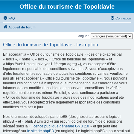
Office du tourisme de Topoldavie
FAQ
Connexion
Accueil du forum
Langue :
Office du tourisme de Topoldavie - Inscription
En accédant à « Office du tourisme de Topoldavie » (désigné ci-après par
« nous », « notre », « nos », « Office du tourisme de Topoldavie » et
« https://web1-math.univ-lyon1.fr/prepa-agreg »), vous acceptez d’être
légalement responsable des conditions suivantes. Si vous n’acceptez pas
d’être légalement responsable de toutes les conditions suivantes, veuillez ne
pas utiliser et accéder à « Office du tourisme de Topoldavie ». Nous pouvons
modifier ces conditions à n’importe quel moment et nous essaierons de vous
informer de ces modifications, bien que nous vous conseillons de vérifier
régulièrement par vous-même. En effet, si vous continuez à participer à
« Office du tourisme de Topoldavie » après que des modifications aient été
effectuées, vous acceptez d’être légalement responsable des conditions
modifiées et mises à jour.
Nos forums sont développés par phpBB (désignés ci-après par « logiciel
phpBB » et « phpBB Limited ») qui est un logiciel de forum de discussions
déclaré sous la «
licence publique générale GNU 2.0
» et qui peut être
téléchargé sur
le site de phpBB
(en anglais). Le logiciel phpBB a pour seul but