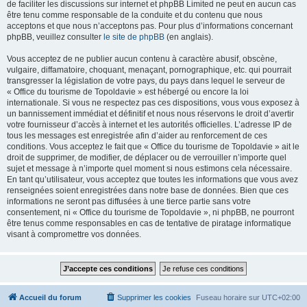
de faciliter les discussions sur internet et phpBB Limited ne peut en aucun cas
être tenu comme responsable de la conduite et du contenu que nous
acceptons et que nous n’acceptons pas. Pour plus d’informations concernant
phpBB, veuillez consulter
le site de phpBB
(en anglais).
Vous acceptez de ne publier aucun contenu à caractère abusif, obscène,
vulgaire, diffamatoire, choquant, menaçant, pornographique, etc. qui pourrait
transgresser la législation de votre pays, du pays dans lequel le serveur de
« Office du tourisme de Topoldavie » est hébergé ou encore la loi
internationale. Si vous ne respectez pas ces dispositions, vous vous exposez à
un bannissement immédiat et définitif et nous nous réservons le droit d’avertir
votre fournisseur d’accès à internet et les autorités officielles. L’adresse IP de
tous les messages est enregistrée afin d’aider au renforcement de ces
conditions. Vous acceptez le fait que « Office du tourisme de Topoldavie » ait le
droit de supprimer, de modifier, de déplacer ou de verrouiller n’importe quel
sujet et message à n’importe quel moment si nous estimons cela nécessaire.
En tant qu’utilisateur, vous acceptez que toutes les informations que vous avez
renseignées soient enregistrées dans notre base de données. Bien que ces
informations ne seront pas diffusées à une tierce partie sans votre
consentement, ni « Office du tourisme de Topoldavie », ni phpBB, ne pourront
être tenus comme responsables en cas de tentative de piratage informatique
visant à compromettre vos données.
Accueil du forum
Supprimer les cookies
Fuseau horaire sur
UTC+02:00