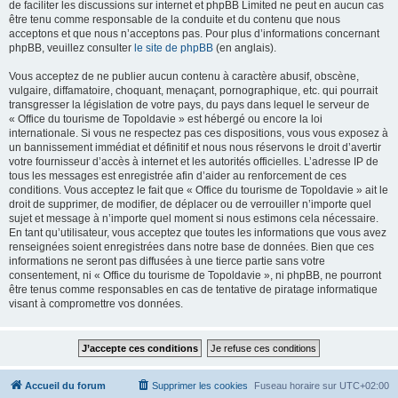
de faciliter les discussions sur internet et phpBB Limited ne peut en aucun cas
être tenu comme responsable de la conduite et du contenu que nous
acceptons et que nous n’acceptons pas. Pour plus d’informations concernant
phpBB, veuillez consulter
le site de phpBB
(en anglais).
Vous acceptez de ne publier aucun contenu à caractère abusif, obscène,
vulgaire, diffamatoire, choquant, menaçant, pornographique, etc. qui pourrait
transgresser la législation de votre pays, du pays dans lequel le serveur de
« Office du tourisme de Topoldavie » est hébergé ou encore la loi
internationale. Si vous ne respectez pas ces dispositions, vous vous exposez à
un bannissement immédiat et définitif et nous nous réservons le droit d’avertir
votre fournisseur d’accès à internet et les autorités officielles. L’adresse IP de
tous les messages est enregistrée afin d’aider au renforcement de ces
conditions. Vous acceptez le fait que « Office du tourisme de Topoldavie » ait le
droit de supprimer, de modifier, de déplacer ou de verrouiller n’importe quel
sujet et message à n’importe quel moment si nous estimons cela nécessaire.
En tant qu’utilisateur, vous acceptez que toutes les informations que vous avez
renseignées soient enregistrées dans notre base de données. Bien que ces
informations ne seront pas diffusées à une tierce partie sans votre
consentement, ni « Office du tourisme de Topoldavie », ni phpBB, ne pourront
être tenus comme responsables en cas de tentative de piratage informatique
visant à compromettre vos données.
Accueil du forum
Supprimer les cookies
Fuseau horaire sur
UTC+02:00