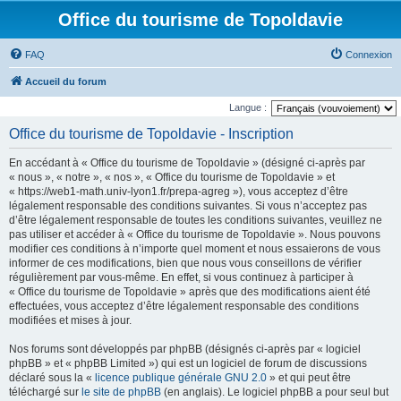
Office du tourisme de Topoldavie
FAQ
Connexion
Accueil du forum
Langue :
Office du tourisme de Topoldavie - Inscription
En accédant à « Office du tourisme de Topoldavie » (désigné ci-après par
« nous », « notre », « nos », « Office du tourisme de Topoldavie » et
« https://web1-math.univ-lyon1.fr/prepa-agreg »), vous acceptez d’être
légalement responsable des conditions suivantes. Si vous n’acceptez pas
d’être légalement responsable de toutes les conditions suivantes, veuillez ne
pas utiliser et accéder à « Office du tourisme de Topoldavie ». Nous pouvons
modifier ces conditions à n’importe quel moment et nous essaierons de vous
informer de ces modifications, bien que nous vous conseillons de vérifier
régulièrement par vous-même. En effet, si vous continuez à participer à
« Office du tourisme de Topoldavie » après que des modifications aient été
effectuées, vous acceptez d’être légalement responsable des conditions
modifiées et mises à jour.
Nos forums sont développés par phpBB (désignés ci-après par « logiciel
phpBB » et « phpBB Limited ») qui est un logiciel de forum de discussions
déclaré sous la «
licence publique générale GNU 2.0
» et qui peut être
téléchargé sur
le site de phpBB
(en anglais). Le logiciel phpBB a pour seul but