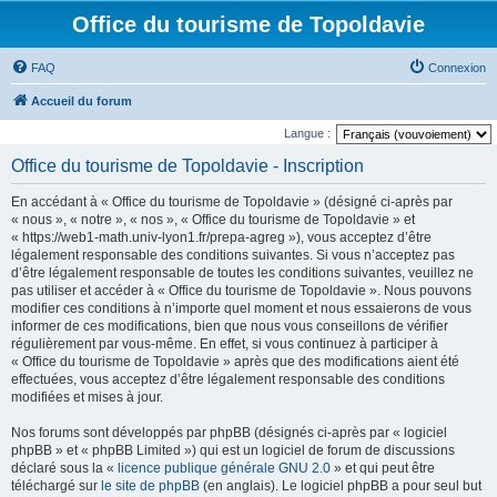
Office du tourisme de Topoldavie
FAQ
Connexion
Accueil du forum
Langue :
Office du tourisme de Topoldavie - Inscription
En accédant à « Office du tourisme de Topoldavie » (désigné ci-après par
« nous », « notre », « nos », « Office du tourisme de Topoldavie » et
« https://web1-math.univ-lyon1.fr/prepa-agreg »), vous acceptez d’être
légalement responsable des conditions suivantes. Si vous n’acceptez pas
d’être légalement responsable de toutes les conditions suivantes, veuillez ne
pas utiliser et accéder à « Office du tourisme de Topoldavie ». Nous pouvons
modifier ces conditions à n’importe quel moment et nous essaierons de vous
informer de ces modifications, bien que nous vous conseillons de vérifier
régulièrement par vous-même. En effet, si vous continuez à participer à
« Office du tourisme de Topoldavie » après que des modifications aient été
effectuées, vous acceptez d’être légalement responsable des conditions
modifiées et mises à jour.
Nos forums sont développés par phpBB (désignés ci-après par « logiciel
phpBB » et « phpBB Limited ») qui est un logiciel de forum de discussions
déclaré sous la «
licence publique générale GNU 2.0
» et qui peut être
téléchargé sur
le site de phpBB
(en anglais). Le logiciel phpBB a pour seul but