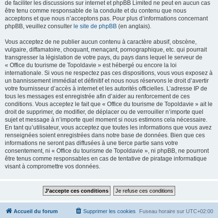
de faciliter les discussions sur internet et phpBB Limited ne peut en aucun cas
être tenu comme responsable de la conduite et du contenu que nous
acceptons et que nous n’acceptons pas. Pour plus d’informations concernant
phpBB, veuillez consulter
le site de phpBB
(en anglais).
Vous acceptez de ne publier aucun contenu à caractère abusif, obscène,
vulgaire, diffamatoire, choquant, menaçant, pornographique, etc. qui pourrait
transgresser la législation de votre pays, du pays dans lequel le serveur de
« Office du tourisme de Topoldavie » est hébergé ou encore la loi
internationale. Si vous ne respectez pas ces dispositions, vous vous exposez à
un bannissement immédiat et définitif et nous nous réservons le droit d’avertir
votre fournisseur d’accès à internet et les autorités officielles. L’adresse IP de
tous les messages est enregistrée afin d’aider au renforcement de ces
conditions. Vous acceptez le fait que « Office du tourisme de Topoldavie » ait le
droit de supprimer, de modifier, de déplacer ou de verrouiller n’importe quel
sujet et message à n’importe quel moment si nous estimons cela nécessaire.
En tant qu’utilisateur, vous acceptez que toutes les informations que vous avez
renseignées soient enregistrées dans notre base de données. Bien que ces
informations ne seront pas diffusées à une tierce partie sans votre
consentement, ni « Office du tourisme de Topoldavie », ni phpBB, ne pourront
être tenus comme responsables en cas de tentative de piratage informatique
visant à compromettre vos données.
Accueil du forum
Supprimer les cookies
Fuseau horaire sur
UTC+02:00