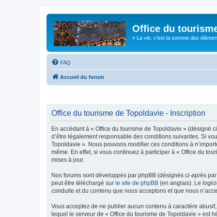
Office du tourism
« La vie, c'est la somme des éléments 
FAQ
Accueil du forum
Office du tourisme de Topoldavie - Inscription
En accédant à « Office du tourisme de Topoldavie » (désigné ci-
d’être légalement responsable des conditions suivantes. Si vous
Topoldavie ». Nous pouvons modifier ces conditions à n’import
même. En effet, si vous continuez à participer à « Office du t
mises à jour.
Nos forums sont développés par phpBB (désignés ci-après par «
peut être téléchargé sur
le site de phpBB
(en anglais). Le logic
conduite et du contenu que nous acceptons et que nous n’acce
Vous acceptez de ne publier aucun contenu à caractère abusif, 
lequel le serveur de « Office du tourisme de Topoldavie » est h