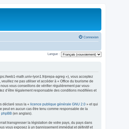
Connexion
Langue :
ttps://web1-math.univ-lyon1.fr/prepa-agreg »), vous acceptez
euillez ne pas utiliser et accéder à « Office du tourisme de
nous vous conseillons de vérifier régulièrement par vous-
ptez d’être légalement responsable des conditions modifiées et
ns déclaré sous la «
licence publique générale GNU 2.0
» et qui
ed ne peut en aucun cas être tenu comme responsable de la
de phpBB
(en anglais).
ait transgresser la législation de votre pays, du pays dans
vous vous exposez à un bannissement immédiat et définitif et