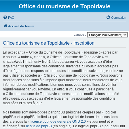
Office du tourisme de Topoldavie
FAQ
Connexion
Accueil du forum
Langue :
Office du tourisme de Topoldavie - Inscription
En accédant à « Office du tourisme de Topoldavie » (désigné ci-après par
« nous », « notre », « nos », « Office du tourisme de Topoldavie » et
« https://web1-math.univ-lyon1.fr/prepa-agreg »), vous acceptez d’être
légalement responsable des conditions suivantes. Si vous n’acceptez pas
d’être légalement responsable de toutes les conditions suivantes, veuillez ne
pas utiliser et accéder à « Office du tourisme de Topoldavie ». Nous pouvons
modifier ces conditions à n’importe quel moment et nous essaierons de vous
informer de ces modifications, bien que nous vous conseillons de vérifier
régulièrement par vous-même. En effet, si vous continuez à participer à
« Office du tourisme de Topoldavie » après que des modifications aient été
effectuées, vous acceptez d’être légalement responsable des conditions
modifiées et mises à jour.
Nos forums sont développés par phpBB (désignés ci-après par « logiciel
phpBB » et « phpBB Limited ») qui est un logiciel de forum de discussions
déclaré sous la «
licence publique générale GNU 2.0
» et qui peut être
téléchargé sur
le site de phpBB
(en anglais). Le logiciel phpBB a pour seul but