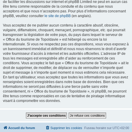
de faciliter les discussions sur internet et phpBB Limited ne peut en aucun cas
être tenu comme responsable de la conduite et du contenu que nous
acceptons et que nous n’acceptons pas. Pour plus d’informations concernant
phpBB, veuillez consulter
le site de phpBB
(en anglais).
Vous acceptez de ne publier aucun contenu à caractère abusif, obscène,
vulgaire, diffamatoire, choquant, menaçant, pornographique, etc. qui pourrait
transgresser la législation de votre pays, du pays dans lequel le serveur de
« Office du tourisme de Topoldavie » est hébergé ou encore la loi
internationale. Si vous ne respectez pas ces dispositions, vous vous exposez à
un bannissement immédiat et définitif et nous nous réservons le droit d’avertir
votre fournisseur d’accès à internet et les autorités officielles. L’adresse IP de
tous les messages est enregistrée afin d’aider au renforcement de ces
conditions. Vous acceptez le fait que « Office du tourisme de Topoldavie » ait le
droit de supprimer, de modifier, de déplacer ou de verrouiller n’importe quel
sujet et message à n’importe quel moment si nous estimons cela nécessaire.
En tant qu’utilisateur, vous acceptez que toutes les informations que vous avez
renseignées soient enregistrées dans notre base de données. Bien que ces
informations ne seront pas diffusées à une tierce partie sans votre
consentement, ni « Office du tourisme de Topoldavie », ni phpBB, ne pourront
être tenus comme responsables en cas de tentative de piratage informatique
visant à compromettre vos données.
Accueil du forum
Supprimer les cookies
Fuseau horaire sur
UTC+02:00