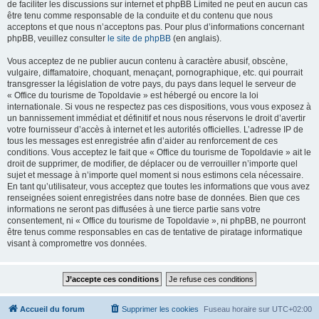
de faciliter les discussions sur internet et phpBB Limited ne peut en aucun cas
être tenu comme responsable de la conduite et du contenu que nous
acceptons et que nous n’acceptons pas. Pour plus d’informations concernant
phpBB, veuillez consulter
le site de phpBB
(en anglais).
Vous acceptez de ne publier aucun contenu à caractère abusif, obscène,
vulgaire, diffamatoire, choquant, menaçant, pornographique, etc. qui pourrait
transgresser la législation de votre pays, du pays dans lequel le serveur de
« Office du tourisme de Topoldavie » est hébergé ou encore la loi
internationale. Si vous ne respectez pas ces dispositions, vous vous exposez à
un bannissement immédiat et définitif et nous nous réservons le droit d’avertir
votre fournisseur d’accès à internet et les autorités officielles. L’adresse IP de
tous les messages est enregistrée afin d’aider au renforcement de ces
conditions. Vous acceptez le fait que « Office du tourisme de Topoldavie » ait le
droit de supprimer, de modifier, de déplacer ou de verrouiller n’importe quel
sujet et message à n’importe quel moment si nous estimons cela nécessaire.
En tant qu’utilisateur, vous acceptez que toutes les informations que vous avez
renseignées soient enregistrées dans notre base de données. Bien que ces
informations ne seront pas diffusées à une tierce partie sans votre
consentement, ni « Office du tourisme de Topoldavie », ni phpBB, ne pourront
être tenus comme responsables en cas de tentative de piratage informatique
visant à compromettre vos données.
Accueil du forum
Supprimer les cookies
Fuseau horaire sur
UTC+02:00