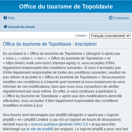
Office du tourisme de Topoldavie
FAQ
Connexion
Accueil du forum
Langue :
Office du tourisme de Topoldavie - Inscription
En accédant à « Office du tourisme de Topoldavie » (désigné ci-après par
« nous », « notre », « nos », « Office du tourisme de Topoldavie » et
« https://web1-math.univ-lyon1.fr/prepa-agreg »), vous acceptez d’être
légalement responsable des conditions suivantes. Si vous n’acceptez pas
d’être légalement responsable de toutes les conditions suivantes, veuillez ne
pas utiliser et accéder à « Office du tourisme de Topoldavie ». Nous pouvons
modifier ces conditions à n’importe quel moment et nous essaierons de vous
informer de ces modifications, bien que nous vous conseillons de vérifier
régulièrement par vous-même. En effet, si vous continuez à participer à
« Office du tourisme de Topoldavie » après que des modifications aient été
effectuées, vous acceptez d’être légalement responsable des conditions
modifiées et mises à jour.
Nos forums sont développés par phpBB (désignés ci-après par « logiciel
phpBB » et « phpBB Limited ») qui est un logiciel de forum de discussions
déclaré sous la «
licence publique générale GNU 2.0
» et qui peut être
téléchargé sur
le site de phpBB
(en anglais). Le logiciel phpBB a pour seul but