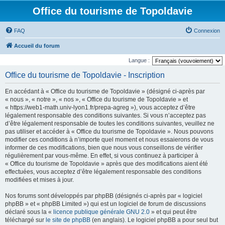
Office du tourisme de Topoldavie
FAQ
Connexion
Accueil du forum
Langue :
Office du tourisme de Topoldavie - Inscription
En accédant à « Office du tourisme de Topoldavie » (désigné ci-après par
« nous », « notre », « nos », « Office du tourisme de Topoldavie » et
« https://web1-math.univ-lyon1.fr/prepa-agreg »), vous acceptez d’être
légalement responsable des conditions suivantes. Si vous n’acceptez pas
d’être légalement responsable de toutes les conditions suivantes, veuillez ne
pas utiliser et accéder à « Office du tourisme de Topoldavie ». Nous pouvons
modifier ces conditions à n’importe quel moment et nous essaierons de vous
informer de ces modifications, bien que nous vous conseillons de vérifier
régulièrement par vous-même. En effet, si vous continuez à participer à
« Office du tourisme de Topoldavie » après que des modifications aient été
effectuées, vous acceptez d’être légalement responsable des conditions
modifiées et mises à jour.
Nos forums sont développés par phpBB (désignés ci-après par « logiciel
phpBB » et « phpBB Limited ») qui est un logiciel de forum de discussions
déclaré sous la «
licence publique générale GNU 2.0
» et qui peut être
téléchargé sur
le site de phpBB
(en anglais). Le logiciel phpBB a pour seul but