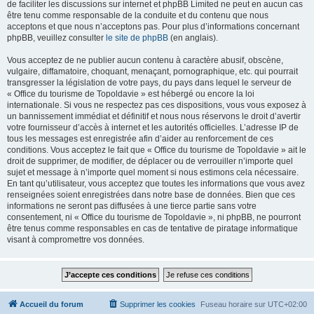
de faciliter les discussions sur internet et phpBB Limited ne peut en aucun cas
être tenu comme responsable de la conduite et du contenu que nous
acceptons et que nous n’acceptons pas. Pour plus d’informations concernant
phpBB, veuillez consulter
le site de phpBB
(en anglais).
Vous acceptez de ne publier aucun contenu à caractère abusif, obscène,
vulgaire, diffamatoire, choquant, menaçant, pornographique, etc. qui pourrait
transgresser la législation de votre pays, du pays dans lequel le serveur de
« Office du tourisme de Topoldavie » est hébergé ou encore la loi
internationale. Si vous ne respectez pas ces dispositions, vous vous exposez à
un bannissement immédiat et définitif et nous nous réservons le droit d’avertir
votre fournisseur d’accès à internet et les autorités officielles. L’adresse IP de
tous les messages est enregistrée afin d’aider au renforcement de ces
conditions. Vous acceptez le fait que « Office du tourisme de Topoldavie » ait le
droit de supprimer, de modifier, de déplacer ou de verrouiller n’importe quel
sujet et message à n’importe quel moment si nous estimons cela nécessaire.
En tant qu’utilisateur, vous acceptez que toutes les informations que vous avez
renseignées soient enregistrées dans notre base de données. Bien que ces
informations ne seront pas diffusées à une tierce partie sans votre
consentement, ni « Office du tourisme de Topoldavie », ni phpBB, ne pourront
être tenus comme responsables en cas de tentative de piratage informatique
visant à compromettre vos données.
Accueil du forum
Supprimer les cookies
Fuseau horaire sur
UTC+02:00