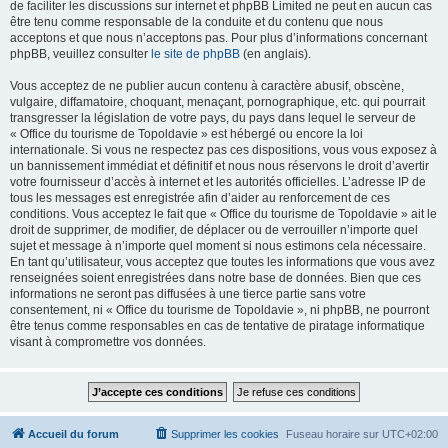
de faciliter les discussions sur internet et phpBB Limited ne peut en aucun cas
être tenu comme responsable de la conduite et du contenu que nous
acceptons et que nous n’acceptons pas. Pour plus d’informations concernant
phpBB, veuillez consulter
le site de phpBB
(en anglais).
Vous acceptez de ne publier aucun contenu à caractère abusif, obscène,
vulgaire, diffamatoire, choquant, menaçant, pornographique, etc. qui pourrait
transgresser la législation de votre pays, du pays dans lequel le serveur de
« Office du tourisme de Topoldavie » est hébergé ou encore la loi
internationale. Si vous ne respectez pas ces dispositions, vous vous exposez à
un bannissement immédiat et définitif et nous nous réservons le droit d’avertir
votre fournisseur d’accès à internet et les autorités officielles. L’adresse IP de
tous les messages est enregistrée afin d’aider au renforcement de ces
conditions. Vous acceptez le fait que « Office du tourisme de Topoldavie » ait le
droit de supprimer, de modifier, de déplacer ou de verrouiller n’importe quel
sujet et message à n’importe quel moment si nous estimons cela nécessaire.
En tant qu’utilisateur, vous acceptez que toutes les informations que vous avez
renseignées soient enregistrées dans notre base de données. Bien que ces
informations ne seront pas diffusées à une tierce partie sans votre
consentement, ni « Office du tourisme de Topoldavie », ni phpBB, ne pourront
être tenus comme responsables en cas de tentative de piratage informatique
visant à compromettre vos données.
Accueil du forum
Supprimer les cookies
Fuseau horaire sur
UTC+02:00