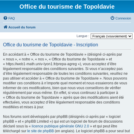
Office du tourisme de Topoldavie
FAQ
Connexion
Accueil du forum
Langue :
Office du tourisme de Topoldavie - Inscription
En accédant à « Office du tourisme de Topoldavie » (désigné ci-après par
« nous », « notre », « nos », « Office du tourisme de Topoldavie » et
« https://web1-math.univ-lyon1.fr/prepa-agreg »), vous acceptez d’être
légalement responsable des conditions suivantes. Si vous n’acceptez pas
d’être légalement responsable de toutes les conditions suivantes, veuillez ne
pas utiliser et accéder à « Office du tourisme de Topoldavie ». Nous pouvons
modifier ces conditions à n’importe quel moment et nous essaierons de vous
informer de ces modifications, bien que nous vous conseillons de vérifier
régulièrement par vous-même. En effet, si vous continuez à participer à
« Office du tourisme de Topoldavie » après que des modifications aient été
effectuées, vous acceptez d’être légalement responsable des conditions
modifiées et mises à jour.
Nos forums sont développés par phpBB (désignés ci-après par « logiciel
phpBB » et « phpBB Limited ») qui est un logiciel de forum de discussions
déclaré sous la «
licence publique générale GNU 2.0
» et qui peut être
téléchargé sur
le site de phpBB
(en anglais). Le logiciel phpBB a pour seul but