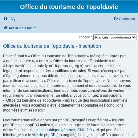
Office du tourisme de Topoldavie
FAQ
Connexion
Accueil du forum
Langue :
Office du tourisme de Topoldavie - Inscription
En accédant à « Office du tourisme de Topoldavie » (désigné ci-après par
« nous », « notre », « nos », « Office du tourisme de Topoldavie » et
« https://web1-math.univ-lyon1.fr/prepa-agreg »), vous acceptez d’être
légalement responsable des conditions suivantes. Si vous n’acceptez pas
d’être légalement responsable de toutes les conditions suivantes, veuillez ne
pas utiliser et accéder à « Office du tourisme de Topoldavie ». Nous pouvons
modifier ces conditions à n’importe quel moment et nous essaierons de vous
informer de ces modifications, bien que nous vous conseillons de vérifier
régulièrement par vous-même. En effet, si vous continuez à participer à
« Office du tourisme de Topoldavie » après que des modifications aient été
effectuées, vous acceptez d’être légalement responsable des conditions
modifiées et mises à jour.
Nos forums sont développés par phpBB (désignés ci-après par « logiciel
phpBB » et « phpBB Limited ») qui est un logiciel de forum de discussions
déclaré sous la «
licence publique générale GNU 2.0
» et qui peut être
téléchargé sur
le site de phpBB
(en anglais). Le logiciel phpBB a pour seul but