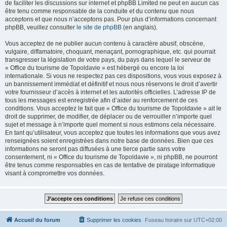
de faciliter les discussions sur internet et phpBB Limited ne peut en aucun cas
être tenu comme responsable de la conduite et du contenu que nous
acceptons et que nous n’acceptons pas. Pour plus d’informations concernant
phpBB, veuillez consulter
le site de phpBB
(en anglais).
Vous acceptez de ne publier aucun contenu à caractère abusif, obscène,
vulgaire, diffamatoire, choquant, menaçant, pornographique, etc. qui pourrait
transgresser la législation de votre pays, du pays dans lequel le serveur de
« Office du tourisme de Topoldavie » est hébergé ou encore la loi
internationale. Si vous ne respectez pas ces dispositions, vous vous exposez à
un bannissement immédiat et définitif et nous nous réservons le droit d’avertir
votre fournisseur d’accès à internet et les autorités officielles. L’adresse IP de
tous les messages est enregistrée afin d’aider au renforcement de ces
conditions. Vous acceptez le fait que « Office du tourisme de Topoldavie » ait le
droit de supprimer, de modifier, de déplacer ou de verrouiller n’importe quel
sujet et message à n’importe quel moment si nous estimons cela nécessaire.
En tant qu’utilisateur, vous acceptez que toutes les informations que vous avez
renseignées soient enregistrées dans notre base de données. Bien que ces
informations ne seront pas diffusées à une tierce partie sans votre
consentement, ni « Office du tourisme de Topoldavie », ni phpBB, ne pourront
être tenus comme responsables en cas de tentative de piratage informatique
visant à compromettre vos données.
Accueil du forum
Supprimer les cookies
Fuseau horaire sur
UTC+02:00